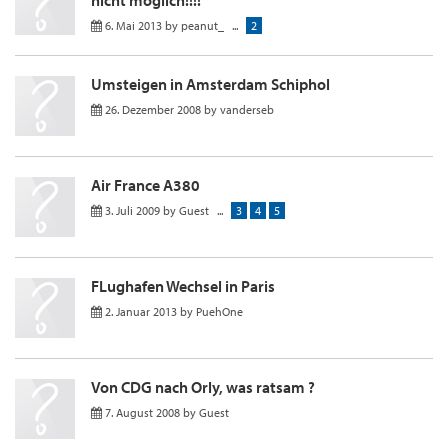
nicht möglich!!!!
6. Mai 2013
by
peanut_
...
2
Umsteigen in Amsterdam Schiphol
26. Dezember 2008
by
vanderseb
Air France A380
3. Juli 2009
by
Guest
...
3
4
5
FLughafen Wechsel in Paris
2. Januar 2013
by
PuehOne
Von CDG nach Orly, was ratsam ?
7. August 2008
by
Guest