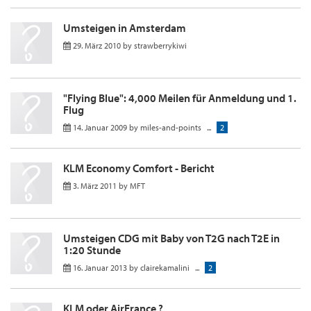
Umsteigen in Amsterdam
29. März 2010
by
strawberrykiwi
"Flying Blue": 4,000 Meilen für Anmeldung und 1.
Flug
14. Januar 2009
by
miles-and-points
...
2
KLM Economy Comfort - Bericht
3. März 2011
by
MFT
Umsteigen CDG mit Baby von T2G nach T2E in
1:20 Stunde
16. Januar 2013
by
clairekamalini
...
2
KLM oder AirFrance ?