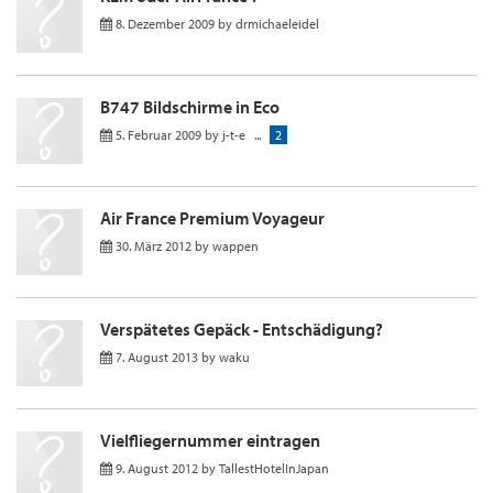
8. Dezember 2009
by
drmichaeleidel
B747 Bildschirme in Eco
5. Februar 2009
by
j-t-e
...
2
Air France Premium Voyageur
30. März 2012
by
wappen
Verspätetes Gepäck - Entschädigung?
7. August 2013
by
waku
Vielfliegernummer eintragen
9. August 2012
by
TallestHotelInJapan