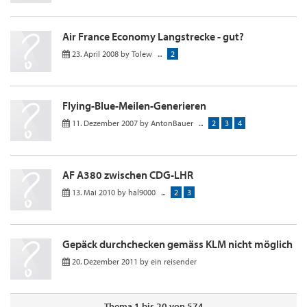
Air France Economy Langstrecke - gut?
23. April 2008
by
Tolew
...
2
Flying-Blue-Meilen-Generieren
11. Dezember 2007
by
AntonBauer
...
2
3
4
AF A380 zwischen CDG-LHR
13. Mai 2010
by
hal9000
...
2
3
Gepäck durchchecken gemäss KLM nicht möglich
20. Dezember 2011
by
ein reisender
Thema 1 bis 20 von 574