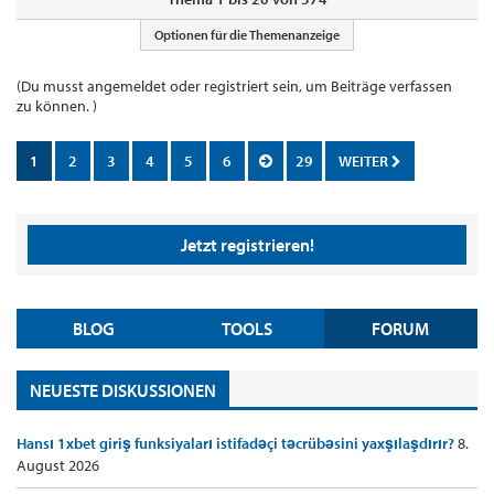
Optionen für die Themenanzeige
(Du musst angemeldet oder registriert sein, um Beiträge verfassen
zu können. )
1
2
3
4
5
6
29
WEITER
Jetzt registrieren!
BLOG
TOOLS
FORUM
NEUESTE DISKUSSIONEN
Hansı 1xbet giriş funksiyaları istifadəçi təcrübəsini yaxşılaşdırır?
8.
August 2026