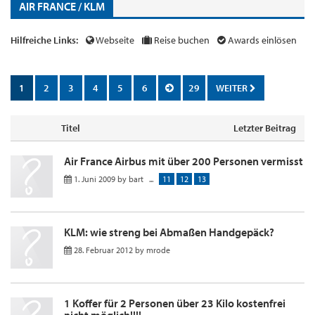
AIR FRANCE / KLM
Hilfreiche Links:
Webseite
Reise buchen
Awards einlösen
1
2
3
4
5
6
29
WEITER
Titel
Letzter Beitrag
Air France Airbus mit über 200 Personen vermisst
1. Juni 2009
by
bart
...
11
12
13
KLM: wie streng bei Abmaßen Handgepäck?
28. Februar 2012
by
mrode
1 Koffer für 2 Personen über 23 Kilo kostenfrei