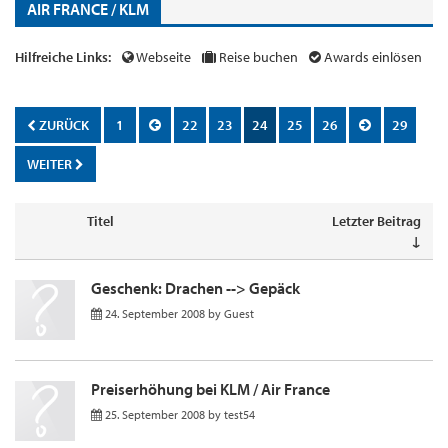
AIR FRANCE / KLM
Hilfreiche Links:
Webseite
Reise buchen
Awards einlösen
ZURÜCK
1
22
23
24
25
26
29
WEITER
Titel
Letzter Beitrag
↓
Geschenk: Drachen --> Gepäck
24. September 2008
by
Guest
Preiserhöhung bei KLM / Air France
25. September 2008
by
test54