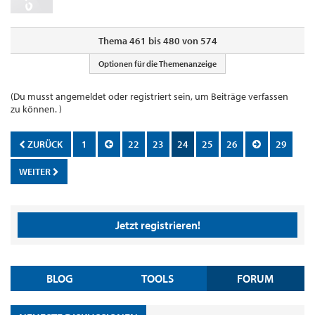
Thema 461 bis 480 von 574
Optionen für die Themenanzeige
(Du musst angemeldet oder registriert sein, um Beiträge verfassen
zu können. )
ZURÜCK
1
22
23
24
25
26
29
WEITER
Jetzt registrieren!
BLOG
TOOLS
FORUM