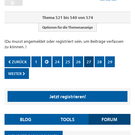
Thema 521 bis 540 von 574
Optionen für die Themenanzeige
(Du musst angemeldet oder registriert sein, um Beiträge verfassen
zu können. )
ZURÜCK
1
24
25
26
27
28
29
WEITER
Jetzt registrieren!
BLOG
TOOLS
FORUM