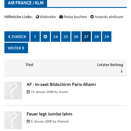
AIR FRANCE / KLM
Hilfreiche Links:
Webseite
Reise buchen
Awards einlösen
ZURÜCK
1
24
25
26
27
28
29
WEITER
Titel
Letzter Beitrag
↓
AF - In-seat Bildschirm Paris-Miami
15. Januar 2008
by
Guest
Feuer legt Jumbo lahm
9. Januar 2008
by
thaiwol