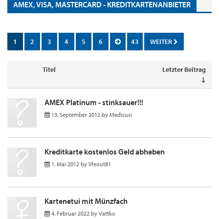
AMEX, VISA, MASTERCARD - KREDITKARTENANBIETER
1
2
3
4
5
6
43
WEITER
Titel
Letzter Beitrag
↓
AMEX Platinum - stinksauer!!!
13. September 2012
by
Medicusi
Kreditkarte kostenlos Geld abheben
1. Mai 2012
by
lifeout81
Kartenetui mit Münzfach
4. Februar 2022
by
Vattko