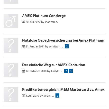
AMEX Platinum Concierge
20. Juli 2022
by
lhanmrecx
Nutzlose Gepäckversicherung bei Amex Platinum
21. Januar 2011
by
Amritsar
...
2
Der einfache Weg zur AMEX Centurion
12. Oktober 2010
by
LadyC
...
2
3
Kreditkartenvergleich: M&M Mastercard vs. Amex
5. Juli 2010
by
Siron
...
2