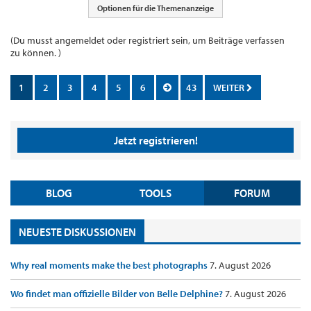
Optionen für die Themenanzeige
(Du musst angemeldet oder registriert sein, um Beiträge verfassen
zu können. )
1
2
3
4
5
6
43
WEITER
Jetzt registrieren!
BLOG
TOOLS
FORUM
NEUESTE DISKUSSIONEN
Why real moments make the best photographs
7. August 2026
Wo findet man offizielle Bilder von Belle Delphine?
7. August 2026