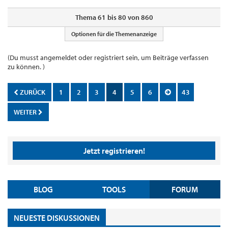
Thema 61 bis 80 von 860
Optionen für die Themenanzeige
(Du musst angemeldet oder registriert sein, um Beiträge verfassen
zu können. )
ZURÜCK
1
2
3
4
5
6
43
WEITER
Jetzt registrieren!
BLOG
TOOLS
FORUM
NEUESTE DISKUSSIONEN