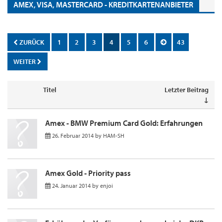
AMEX, VISA, MASTERCARD - KREDITKARTENANBIETER
ZURÜCK
1
2
3
4
5
6
43
WEITER
Titel
Letzter Beitrag
↓
Amex - BMW Premium Card Gold: Erfahrungen
26. Februar 2014
by
HAM-SH
Amex Gold - Priority pass
24. Januar 2014
by
enjoi