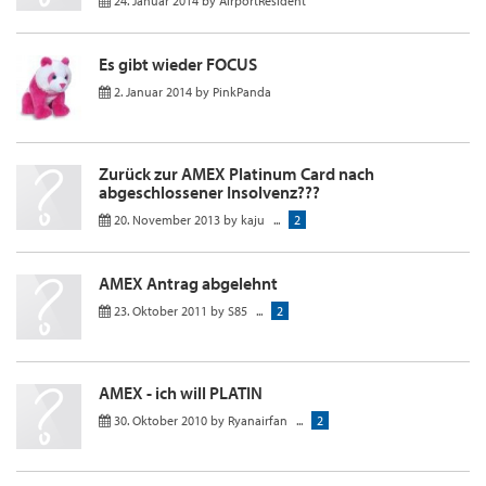
24. Januar 2014
by
AirportResident
Es gibt wieder FOCUS
2. Januar 2014
by
PinkPanda
Zurück zur AMEX Platinum Card nach
abgeschlossener Insolvenz???
20. November 2013
by
kaju
...
2
AMEX Antrag abgelehnt
23. Oktober 2011
by
S85
...
2
AMEX - ich will PLATIN
30. Oktober 2010
by
Ryanairfan
...
2