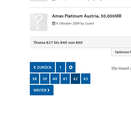
Amex Platinum Austria. 30.000MR
9. Oktober 2009
by
Guest
Thema 821 bis 840 von 860
Optionen 
ZURÜCK
1
(Du musst a
38
39
40
41
42
43
WEITER