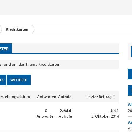
Kreditkarten
ETER
es rund um das Thema Kreditkarten
43
WEITER
Erstellungsdatum
Antworten
Aufrufe
Letzter Beitrag ↑
Wh
0
2.646
Jet1
20
Antworten
Aufrufe
3. Oktober 2014
Wo
Au