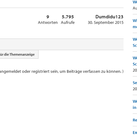
Wo
Au
9
5.795
Dumdidu123
Wi
Antworten
Aufrufe
30. September 2015
mö
We
Sc
für die Themenanzeige
We
Sc
20
ngemeldet oder registriert sein, um Beiträge verfassen zu können. )
Se
20
Wo
in
Re
Em