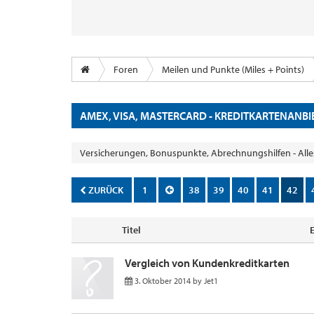
Foren
Meilen und Punkte (Miles + Points)
AMEX, VISA, MASTERCARD - KREDITKARTENANBI
Versicherungen, Bonuspunkte, Abrechnungshilfen - All
ZURÜCK
1
38
39
40
41
42
Titel
Vergleich von Kundenkreditkarten
3. Oktober 2014
by
Jet1