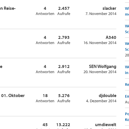
n Reise-
4
2.457
slacker
Wi
Antworten
Aufrufe
7. November 2014
mö
We
Sc
4
2.793
A340
Antworten
Aufrufe
16. November 2014
We
Sc
20
te
4
2.912
SEN Wolfgang
Wo
Antworten
Aufrufe
20. November 2014
in
Re
t 01. Oktober
18
5.276
djdouble
Em
Antworten
Aufrufe
4. Dezember 2014
Au
Po
K
45
13.222
umdiewelt