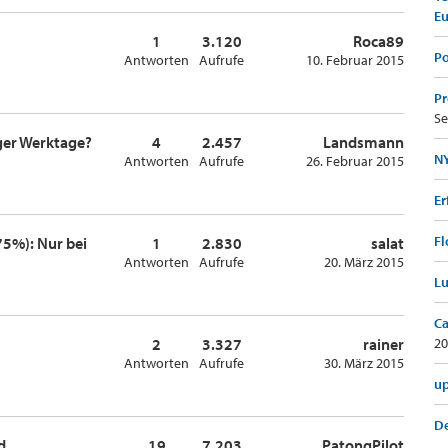
E
1
3.120
Roca89
Po
Antworten
Aufrufe
10. Februar 2015
Pr
Se
ger Werktage?
4
2.457
Landsmann
NY
Antworten
Aufrufe
26. Februar 2015
Er
Fl
5%): Nur bei
1
2.830
salat
Antworten
Aufrufe
20. März 2015
Lu
Ca
2
3.327
rainer
20
Antworten
Aufrufe
30. März 2015
up
De
d
19
7.203
PatongPilot