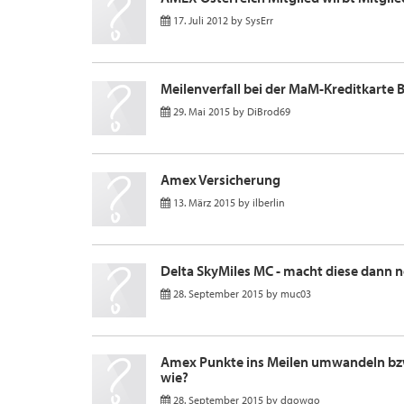
17. Juli 2012
by
SysErr
Meilenverfall bei der MaM-Kreditkarte 
29. Mai 2015
by
DiBrod69
Amex Versicherung
13. März 2015
by
ilberlin
Delta SkyMiles MC - macht diese dann n
28. September 2015
by
muc03
Amex Punkte ins Meilen umwandeln bz
wie?
28. September 2015
by
dgowgo