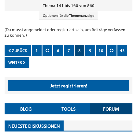
Thema 141 bis 160 von 860
Optionen für die Themenanzeige
(Du musst angemeldet oder registriert sein, um Beiträge verfassen
zu können. )
ZURÜCK
1
6
7
8
9
10
43
WEITER
Jetzt registrieren!
BLOG
TOOLS
FORUM
NEUESTE DISKUSSIONEN