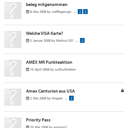
beleg mitgenommen
8. Mai 2008
by
vielfliegercgn
...
2
3
Welche VISA Karte?
5. Januar 2008
by
Markus1301
...
2
AMEX MR Punkteaktion
10. April 2008
by
nullnullsieben
Amex Centurion aus USA
2. Mai 2008
by
Hopper
...
2
Priority Pass
20. Mai 2008
by
gongon2