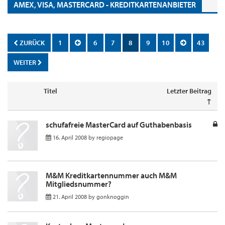
AMEX, VISA, MASTERCARD - KREDITKARTENANBIETER
ZURÜCK
1
6
7
8
9
10
43
WEITER
Titel
Letzter Beitrag
↑
schufafreie MasterCard auf Guthabenbasis
16. April 2008
by
regiopage
M&M Kreditkartennummer auch M&M
Mitgliedsnummer?
21. April 2008
by
gonknoggin