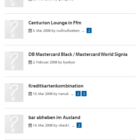
Centurion Lounge in Ffm
5. Mai 2008
by
nullnullsieben
...
2
DB Mastercard Black / Mastercard World Signia
2. Februar 2008
by
byebye
Kreditkartenkombination
10. Mai 2008
by
nanuk
...
2
3
bar abheben im Ausland
14. Mai 2008
by
vbeck1
...
2