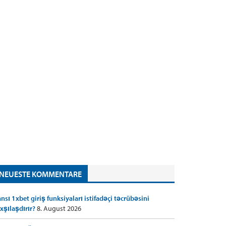
NEUESTE KOMMENTARE
nsı 1xbet giriş funksiyaları istifadəçi təcrübəsini
xşılaşdırır?
8. August 2026