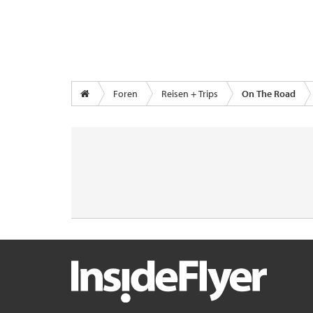
Foren
Reisen + Trips
On The Road