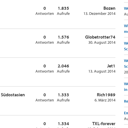
0
1.835
Bozen
Wo
Antworten
Aufrufe
13. Dezember 2014
Au
Wi
mö
0
1.576
Globetrotter74
Antworten
Aufrufe
30. August 2014
We
Sc
We
0
2.046
Jet1
Sc
Antworten
Aufrufe
13. August 2014
20
Wo
in
 Südostasien
0
1.333
Rich1989
Antworten
Aufrufe
6. März 2014
Re
Em
Au
0
1.334
TXL-forever