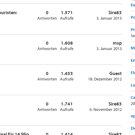
E
ouristen:
0
1.571
Sire83
Po
Antworten
Aufrufe
3. Januar 2013
Pr
Se
0
1.608
msp
NY
Antworten
Aufrufe
3. Januar 2013
Er
Fl
0
1.453
Guest
Antworten
Aufrufe
18. Dezember 2012
Lu
Ca
0
1.741
Sire83
20
Antworten
Aufrufe
6. November 2012
up
De
nal für 16 Mio.
0
1.414
Sire83