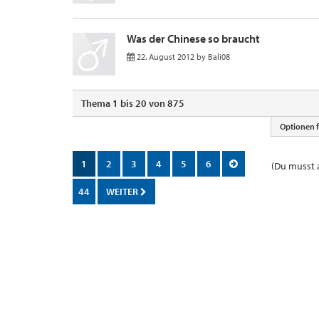
Was der Chinese so braucht
22. August 2012
by
Bali08
Thema 1 bis 20 von 875
Optionen 
1
2
3
4
5
6
(Du musst a
44
WEITER