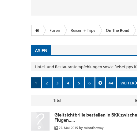
Foren
Reisen + Trips
On The Road
ASIEN
Hotel- und Restaurantempfehlungen sowie Reisetipps fü
1
2
3
4
5
6
44
WEITER
Titel
Gleitsichtbrille bestellen in BKK zwisch
Flügen.....
27. Mai 2015
by
miontheway