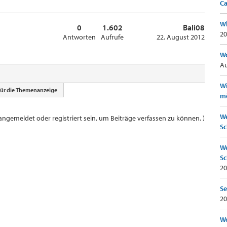
Ca
Wh
0
1.602
Bali08
20
Antworten
Aufrufe
22. August 2012
Wo
Au
Wi
für die Themenanzeige
mö
We
ngemeldet oder registriert sein, um Beiträge verfassen zu können. )
Sc
We
Sc
20
Se
20
Wo