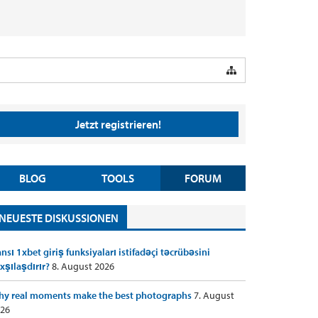
Jetzt registrieren!
BLOG
TOOLS
FORUM
NEUESTE DISKUSSIONEN
nsı 1xbet giriş funksiyaları istifadəçi təcrübəsini
xşılaşdırır?
8. August 2026
y real moments make the best photographs
7. August
26