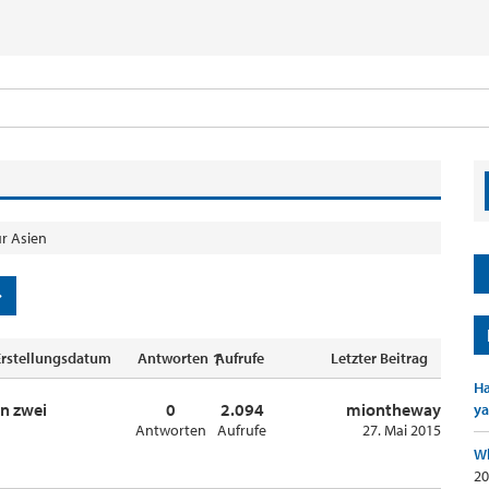
r Asien
Erstellungsdatum
Antworten ↑
Aufrufe
Letzter Beitrag
Ha
en zwei
0
2.094
miontheway
ya
Antworten
Aufrufe
27. Mai 2015
Wh
20