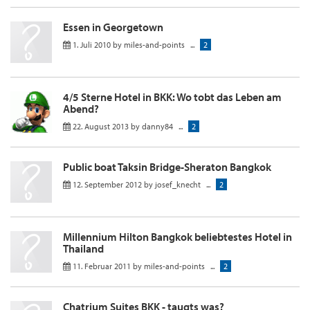
Essen in Georgetown
1. Juli 2010
by
miles-and-points
...
2
4/5 Sterne Hotel in BKK: Wo tobt das Leben am
Abend?
22. August 2013
by
danny84
...
2
Public boat Taksin Bridge-Sheraton Bangkok
12. September 2012
by
josef_knecht
...
2
Millennium Hilton Bangkok beliebtestes Hotel in
Thailand
11. Februar 2011
by
miles-and-points
...
2
Chatrium Suites BKK - taugts was?