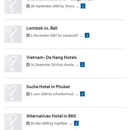
28. September 2009
by
SHxxx
...
2
Lombok vs. Bali
2. November 2007
by
octopus07
...
2
Vietnam- Da Nang Hotels
16. Dezember 2014
by
charlie
...
2
Suche Hotel in Phuket
3. Juni 2009
by
schreiberhsch
...
2
Alternatives Hotel in BKK
30. Mai 2008
by
highflyer
...
2