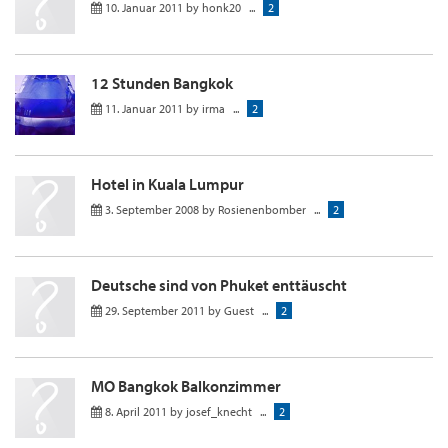
10. Januar 2011
by
honk20
...
2
12 Stunden Bangkok
11. Januar 2011
by
irma
...
2
Hotel in Kuala Lumpur
3. September 2008
by
Rosienenbomber
...
2
Deutsche sind von Phuket enttäuscht
29. September 2011
by
Guest
...
2
MO Bangkok Balkonzimmer
8. April 2011
by
josef_knecht
...
2