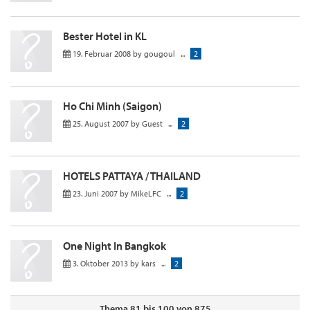
Bester Hotel in KL
19. Februar 2008
by
gougoul
...
2
Ho Chi Minh (Saigon)
25. August 2007
by
Guest
...
2
HOTELS PATTAYA / THAILAND
23. Juni 2007
by
MikeLFC
...
2
One Night In Bangkok
3. Oktober 2013
by
kars
...
2
Thema 81 bis 100 von 875