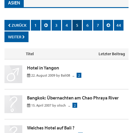
ASIEN
ZURÜCK
1
3
4
5
6
7
44
WEITER
Titel
Letzter Beitrag
Hotel in Yangon
22. August 2009
by
Bali08
...
2
Bangkok: Übernachten am Chao Phraya River
15. April 2007
by
olisch
...
2
Welches Hotel auf Bali ?