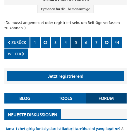
Optionen für die Themenanzeige
(Du musst angemeldet oder registriert sein, um Beiträge verfassen
zu können. )
ZURÜCK
1
3
4
5
6
7
44
WEITER
Jetzt registrieren!
BLOG
TOOLS
FORUM
NEUESTE DISKUSSIONEN
Hansı 1xbet giriş funksiyaları istifadəçi təcrübəsini yaxşılaşdırır?
8.