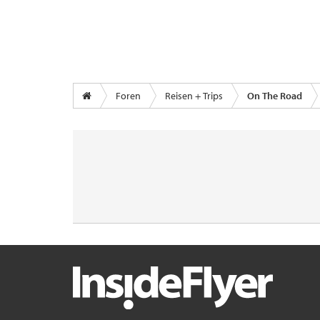
Foren
Reisen + Trips
On The Road