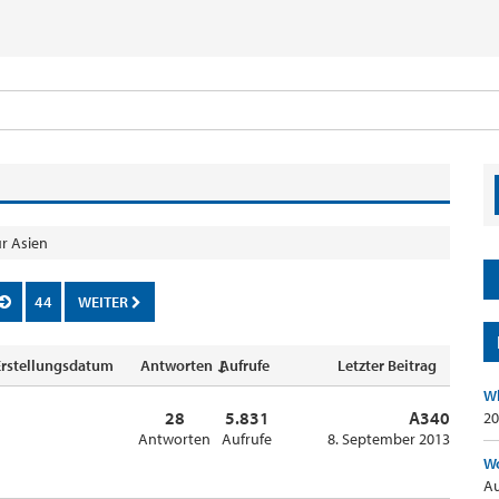
r Asien
44
WEITER
Erstellungsdatum
Antworten ↓
Aufrufe
Letzter Beitrag
Wh
28
5.831
A340
20
Antworten
Aufrufe
8. September 2013
Wo
Au