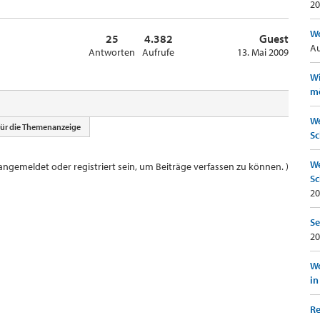
20
Wo
25
4.382
Guest
Au
Antworten
Aufrufe
13. Mai 2009
Wi
mö
We
für die Themenanzeige
Sc
We
ngemeldet oder registriert sein, um Beiträge verfassen zu können. )
Sc
20
Se
20
Wo
in
Re