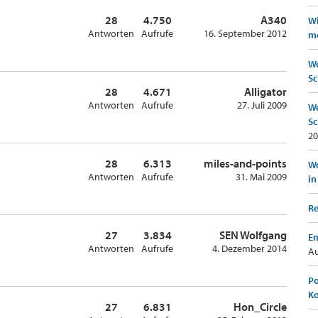
28
4.750
A340
Wi
Antworten
Aufrufe
16. September 2012
mö
We
Sc
28
4.671
Alligator
Antworten
Aufrufe
27. Juli 2009
We
Sc
20
28
6.313
miles-and-points
Wo
Antworten
Aufrufe
31. Mai 2009
in
Re
27
3.834
SEN Wolfgang
Em
Antworten
Aufrufe
4. Dezember 2014
Au
Po
K
27
6.831
Hon_Circle