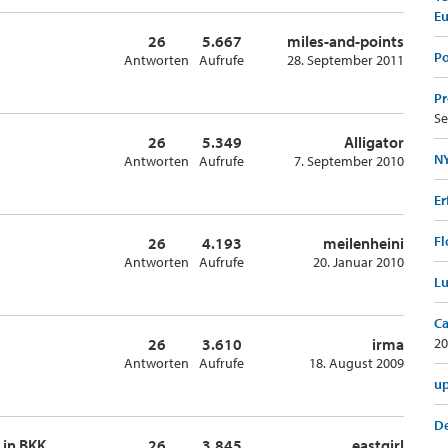
E
26
5.667
miles-and-points
Po
Antworten
Aufrufe
28. September 2011
Pr
Se
26
5.349
Alligator
NY
Antworten
Aufrufe
7. September 2010
Er
Fl
26
4.193
meilenheini
Antworten
Aufrufe
20. Januar 2010
Lu
Ca
26
3.610
irma
20
Antworten
Aufrufe
18. August 2009
up
De
in BKK
26
3.845
eastgirl