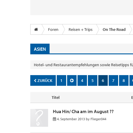
Foren
Reisen + Trips
On The Road
ASIEN
Hotel- und Restaurantempfehlungen sowie Reisetipps fü
ZURÜCK
1
4
5
6
7
8
Titel
Hua Hin/ Cha am im August ??
4. September 2013
by
Flieger044