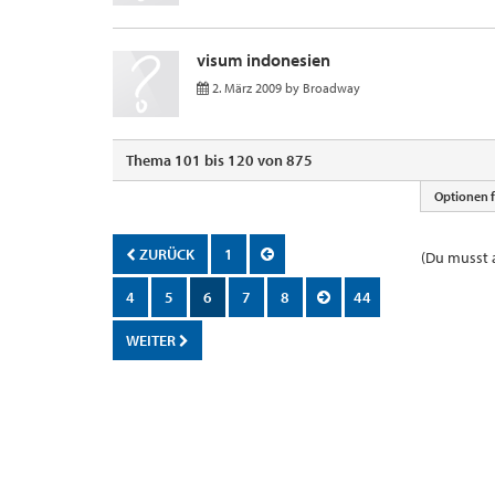
visum indonesien
2. März 2009
by
Broadway
Thema 101 bis 120 von 875
Optionen 
ZURÜCK
1
(Du musst a
4
5
6
7
8
44
WEITER