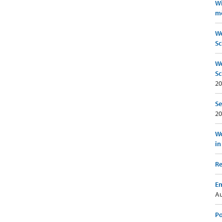
Wi
mö
We
Sc
We
Sc
20
Se
20
Wo
in
Re
Em
Au
Po