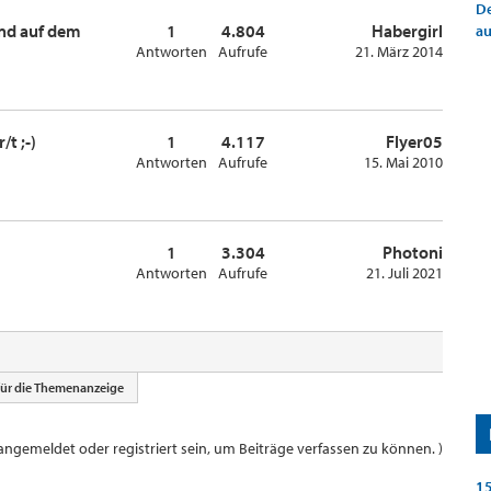
De
nd auf dem
1
4.804
Habergirl
a
Antworten
Aufrufe
21. März 2014
/t ;-)
1
4.117
Flyer05
Antworten
Aufrufe
15. Mai 2010
1
3.304
Photoni
Antworten
Aufrufe
21. Juli 2021
für die Themenanzeige
ngemeldet oder registriert sein, um Beiträge verfassen zu können. )
15