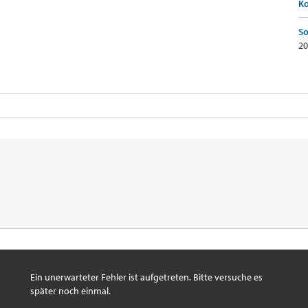
K
So
20
Ein unerwarteter Fehler ist aufgetreten. Bitte versuche es
später noch einmal.