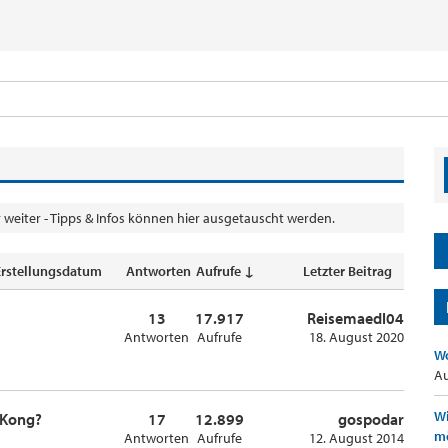
weiter - Tipps & Infos können hier ausgetauscht werden.
Erstellungsdatum
Antworten
Aufrufe ↓
Letzter Beitrag
13
17.917
Reisemaedl04
Antworten
Aufrufe
18. August 2020
Wo
Au
Wi
 Kong?
17
12.899
gospodar
mö
Antworten
Aufrufe
12. August 2014