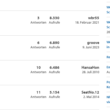
We
Sc
3
8.330
wbr55
We
Antworten
Aufrufe
18. Februar 2021
Sc
20
Wo
6
6.890
groove
in
Antworten
Aufrufe
9. Juni 2023
Re
10
6.486
HansaHon
Em
Antworten
Aufrufe
28. Juli 2010
Au
Po
K
11
5.154
SeatNo.12
Antworten
Aufrufe
2. Mai 2014
NF
vi