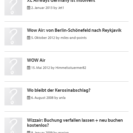
XL Airways Germany ist insolvent
2. Januar 2013
by
Jet1
Wow Air: von Berlin-Schönefeld nach Reykjavik
5. Oktober 2012
by
miles-and-points
WOW Air
15. Mai 2012
by
Himmelsstuermer82
Wo bleibt der Kerosinabschlag?
6. August 2008
by
anla
Wizzair: Buchung verfallen lassen + neu buchen
kostenlos?
9. Januar 2009
by
marian