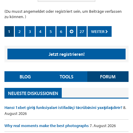
(Du musst angemeldet oder registriert sein, um Beiträge verfassen
zu können. )
1
2
3
4
5
6
27
WEITER
Jetzt registrieren!
BLOG
TOOLS
FORUM
NEUESTE DISKUSSIONEN
Hansı 1xbet giriş funksiyaları istifadəçi təcrübəsini yaxşılaşdırır?
8.
August 2026
Why real moments make the best photographs
7. August 2026