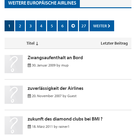
WEITERE EUROPÄISCHE AIRLINES
1
2
3
4
5
6
27
WEITER
Titel ↓
Letzter Beitrag
Zwangsaufenthalt an Bord
30. Januar 2009
by
mup
zuverlässigkeit der Airlines
20. November 2007
by
Guest
zukunft des diamond clubs bei BMI ?
18. März 2011
by
rainer1