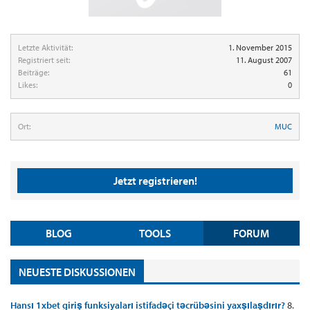
Letzte Aktivität:
1. November 2015
Registriert seit:
11. August 2007
Beiträge:
61
Likes:
0
Ort:
MUC
Jetzt registrieren!
BLOG
TOOLS
FORUM
NEUESTE DISKUSSIONEN
Hansı 1xbet giriş funksiyaları istifadəçi təcrübəsini yaxşılaşdırır?
8.