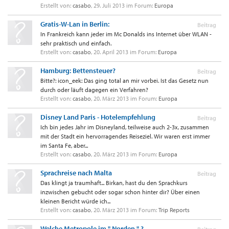
Erstellt von:
casabo
,
29. Juli 2013
im Forum:
Europa
Gratis-W-Lan in Berlin:
Beitrag
In Frankreich kann jeder im Mc Donalds ins Internet über WLAN -
sehr praktisch und einfach.
Erstellt von:
casabo
,
20. April 2013
im Forum:
Europa
Hamburg: Bettensteuer?
Beitrag
Bitte?: icon_eek: Das ging total an mir vorbei. Ist das Gesetz nun
durch oder läuft dagegen ein Verfahren?
Erstellt von:
casabo
,
20. März 2013
im Forum:
Europa
Disney Land Paris - Hotelempfehlung
Beitrag
Ich bin jedes Jahr im Disneyland, teilweise auch 2-3x, zusammen
mit der Stadt ein hervorragendes Reiseziel. Wir waren erst immer
im Santa Fe, aber...
Erstellt von:
casabo
,
20. März 2013
im Forum:
Europa
Sprachreise nach Malta
Beitrag
Das klingt ja traumhaft... Birkan, hast du den Sprachkurs
inzwischen gebucht oder sogar schon hinter dir? Über einen
kleinen Bericht würde ich...
Erstellt von:
casabo
,
20. März 2013
im Forum:
Trip Reports
Welche Metropole im " Norden " ?