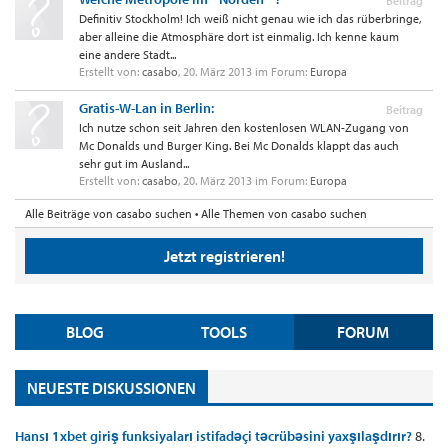
Beitrag
Definitiv Stockholm! Ich weiß nicht genau wie ich das rüberbringe,
aber alleine die Atmosphäre dort ist einmalig. Ich kenne kaum
eine andere Stadt...
Erstellt von:
casabo
,
20. März 2013
im Forum:
Europa
Gratis-W-Lan in Berlin:
Beitrag
Ich nutze schon seit Jahren den kostenlosen WLAN-Zugang von
Mc Donalds und Burger King. Bei Mc Donalds klappt das auch
sehr gut im Ausland...
Erstellt von:
casabo
,
20. März 2013
im Forum:
Europa
Alle Beiträge von casabo suchen
Alle Themen von casabo suchen
Jetzt registrieren!
BLOG
TOOLS
FORUM
NEUESTE DISKUSSIONEN
Hansı 1xbet giriş funksiyaları istifadəçi təcrübəsini yaxşılaşdırır?
8.