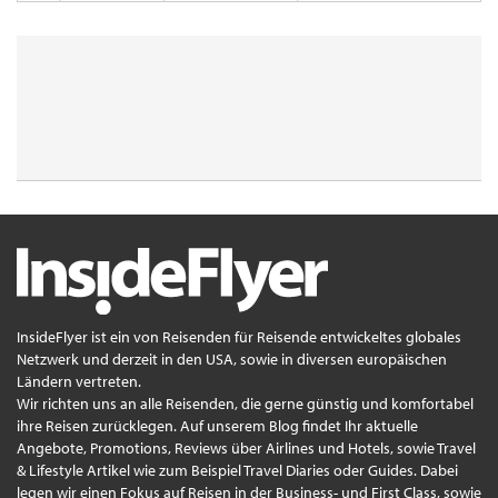
InsideFlyer ist ein von Reisenden für Reisende entwickeltes globales
Netzwerk und derzeit in den USA, sowie in diversen europäischen
Ländern vertreten.
Wir richten uns an alle Reisenden, die gerne günstig und komfortabel
ihre Reisen zurücklegen. Auf unserem Blog findet Ihr aktuelle
Angebote, Promotions, Reviews über Airlines und Hotels, sowie Travel
& Lifestyle Artikel wie zum Beispiel Travel Diaries oder Guides. Dabei
legen wir einen Fokus auf Reisen in der Business- und First Class, sowie