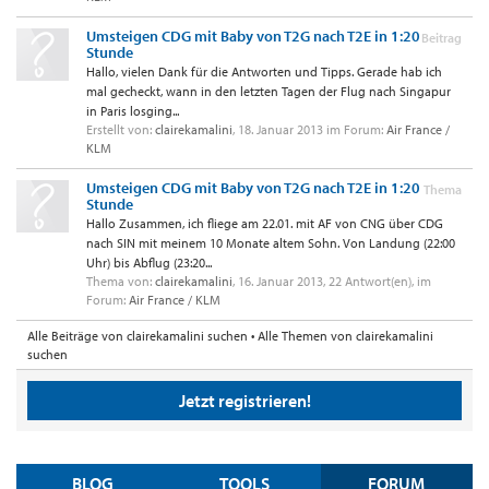
Umsteigen CDG mit Baby von T2G nach T2E in 1:20
Beitrag
Stunde
Hallo, vielen Dank für die Antworten und Tipps. Gerade hab ich
mal gecheckt, wann in den letzten Tagen der Flug nach Singapur
in Paris losging...
Erstellt von:
clairekamalini
,
18. Januar 2013
im Forum:
Air France /
KLM
Umsteigen CDG mit Baby von T2G nach T2E in 1:20
Thema
Stunde
Hallo Zusammen, ich fliege am 22.01. mit AF von CNG über CDG
nach SIN mit meinem 10 Monate altem Sohn. Von Landung (22:00
Uhr) bis Abflug (23:20...
Thema von:
clairekamalini
,
16. Januar 2013
, 22 Antwort(en), im
Forum:
Air France / KLM
Alle Beiträge von clairekamalini suchen
Alle Themen von clairekamalini
suchen
Jetzt registrieren!
BLOG
TOOLS
FORUM