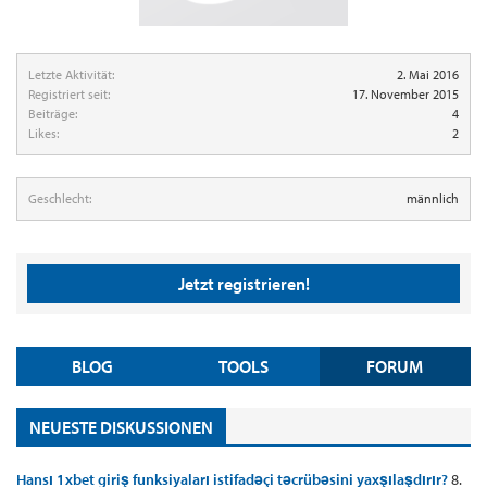
Letzte Aktivität:
2. Mai 2016
Registriert seit:
17. November 2015
Beiträge:
4
Likes:
2
Geschlecht:
männlich
Jetzt registrieren!
BLOG
TOOLS
FORUM
NEUESTE DISKUSSIONEN
Hansı 1xbet giriş funksiyaları istifadəçi təcrübəsini yaxşılaşdırır?
8.