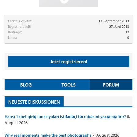
Letzte Aktivität:
13. September 2013
Registriert seit:
27. Juni 2013
Beiträge:
12
Likes:
0
Jetzt registrieren!
BLOG
TOOLS
FORUM
NEUESTE DISKUSSIONEN
Hansı 1xbet giriş funksiyaları istifadəçi təcrübəsini yaxşılaşdırır?
8.
August 2026
Why real moments make the best photographs
7. August 2026