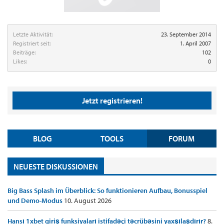
Letzte Aktivität:
23. September 2014
Registriert seit:
1. April 2007
Beiträge:
102
Likes:
0
Jetzt registrieren!
BLOG
TOOLS
FORUM
NEUESTE DISKUSSIONEN
Big Bass Splash im Überblick: So funktionieren Aufbau, Bonusspiel
und Demo-Modus
10. August 2026
Hansı 1xbet giriş funksiyaları istifadəçi təcrübəsini yaxşılaşdırır?
8.