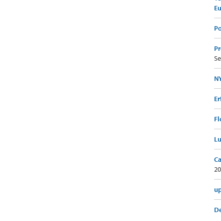
E
Po
Pr
Se
NY
Er
Fl
Lu
Ca
20
up
De