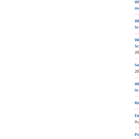
Wi
mö
We
Sc
We
Sc
20
Se
20
Wo
in
Re
Em
Au
Po