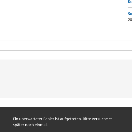
K
So
20
Ein unerwarteter Fehler ist aufgetreten. Bitte versuche es
später noch einmal.