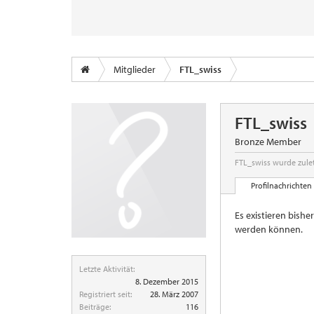
Mitglieder
FTL_swiss
FTL_swiss
Bronze Member
FTL_swiss wurde zule
Profilnachrichten
Es existieren bishe
werden können.
Letzte Aktivität:
8. Dezember 2015
Registriert seit:
28. März 2007
Beiträge:
116