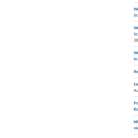
We
Sc
We
Sc
20
Wo
in
Re
Em
Au
Po
K
NF
vi