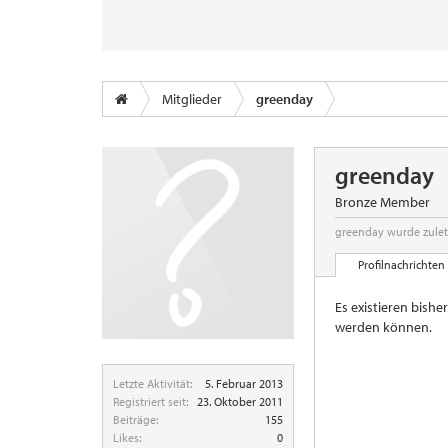
Mitglieder
greenday
greenday
Bronze Member
greenday wurde zulet
Profilnachrichten
Es existieren bishe
werden können.
Letzte Aktivität:
5. Februar 2013
Registriert seit:
23. Oktober 2011
Beiträge:
155
Likes:
0