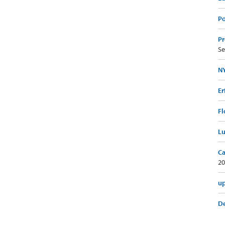
Po
Pr
Se
NY
Er
Fl
Lu
Ca
20
up
De