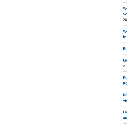
We
Sc
20
Wo
in
Re
Em
Au
Po
K
NF
vi
De
a