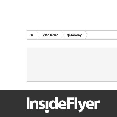
Mitglieder
greenday