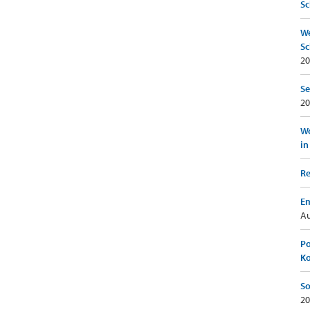
Sc
We
Sc
20
Se
20
Wo
in
Re
Em
Au
Po
K
So
20