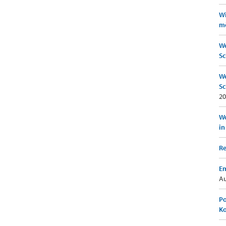
Wi
mö
We
Sc
We
Sc
20
Wo
in
Re
Em
Au
Po
K