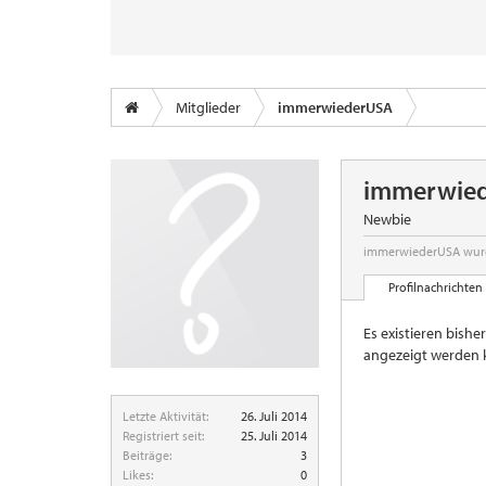
Mitglieder
immerwiederUSA
immerwie
Newbie
immerwiederUSA wurd
Profilnachrichten
Es existieren bish
angezeigt werden 
Letzte Aktivität:
26. Juli 2014
Registriert seit:
25. Juli 2014
Beiträge:
3
Likes:
0