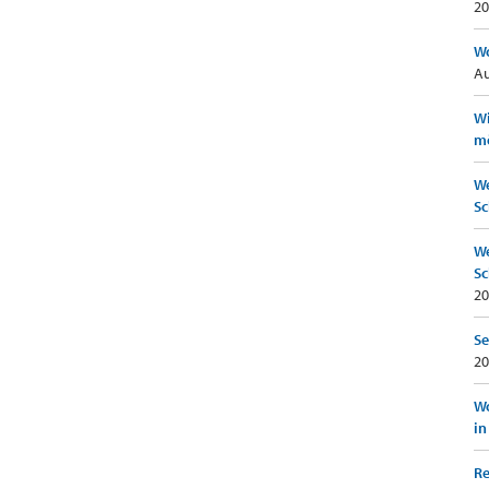
20
Wo
Au
Wi
mö
We
Sc
We
Sc
20
Se
20
Wo
in
Re