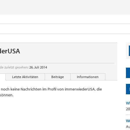
derUSA
e zuletzt gesehen:
26. Juli 2014
Letzte Aktivitäten
Beiträge
Informationen
er noch keine Nachrichten im Profil von immerwiederUSA, die
können.
Wh
20
Wo
Au