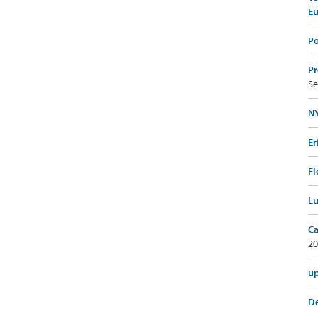
E
Po
Pr
Se
NY
Er
Fl
Lu
Ca
20
up
De