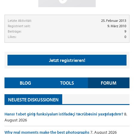
Letzte Aktivität:
25. Februar 2013
Registriert seit:
9. März 2010
Beiträge:
9
Likes:
0
Jetzt registrieren!
BLOG
TOOLS
FORUM
NEUESTE DISKUSSIONEN
Hansı 1xbet giriş funksiyaları istifadəçi təcrübəsini yaxşılaşdırır?
8.
August 2026
Why real moments make the best photographs
7. August 2026