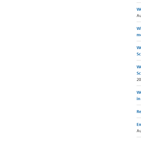
Wo
Au
Wi
mö
We
Sc
We
Sc
20
Wo
in
Re
Em
Au