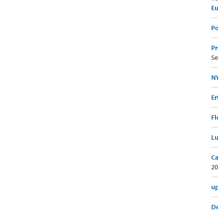
E
Po
Pr
Se
NY
Er
Fl
Lu
Ca
20
up
De