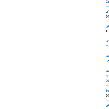
Ca
Wh
20
Wo
Au
Wi
mö
We
Sc
We
Sc
20
Se
20
Wo