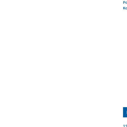
Po
K
15