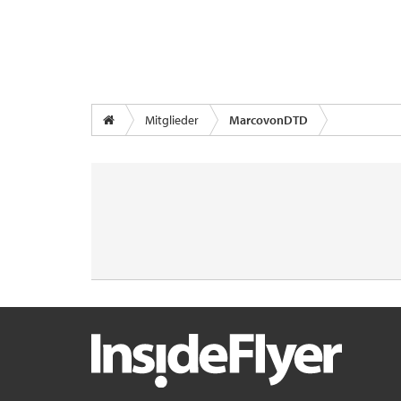
Mitglieder
MarcovonDTD