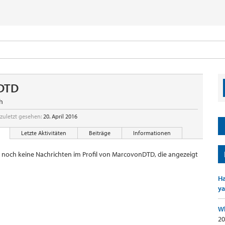
DTD
h
uletzt gesehen:
20. April 2016
Letzte Aktivitäten
Beiträge
Informationen
er noch keine Nachrichten im Profil von MarcovonDTD, die angezeigt
Ha
ya
Wh
20