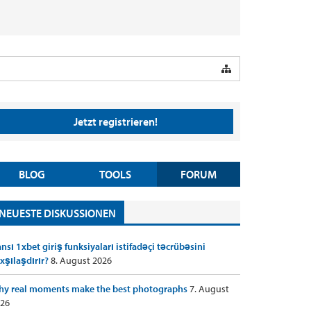
Jetzt registrieren!
BLOG
TOOLS
FORUM
NEUESTE DISKUSSIONEN
nsı 1xbet giriş funksiyaları istifadəçi təcrübəsini
xşılaşdırır?
8. August 2026
y real moments make the best photographs
7. August
26