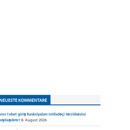
NEUESTE KOMMENTARE
nsı 1xbet giriş funksiyaları istifadəçi təcrübəsini
xşılaşdırır?
8. August 2026