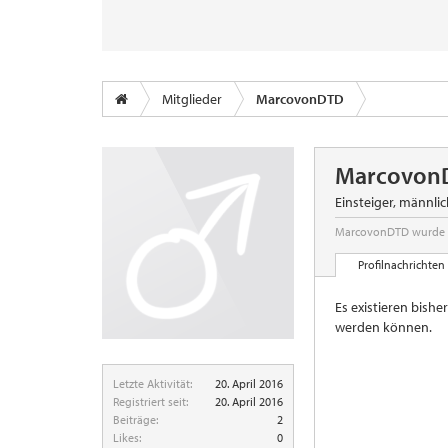
Mitglieder
MarcovonDTD
Marcovon
Einsteiger
, männlic
MarcovonDTD wurde z
Profilnachrichten
Es existieren bish
werden können.
Letzte Aktivität:
20. April 2016
Registriert seit:
20. April 2016
Beiträge:
2
Likes:
0