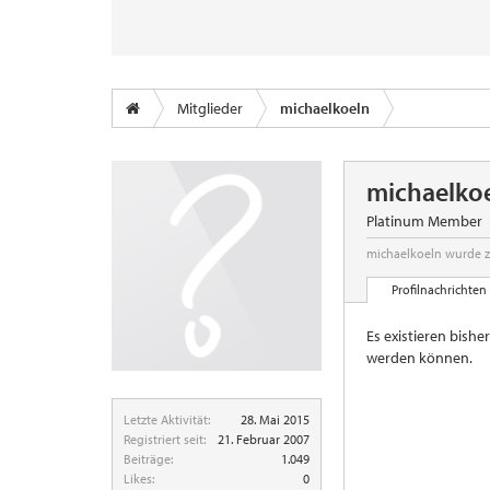
Mitglieder
michaelkoeln
michaelko
Platinum Member
michaelkoeln wurde z
Profilnachrichten
Es existieren bishe
werden können.
Letzte Aktivität:
28. Mai 2015
Registriert seit:
21. Februar 2007
Beiträge:
1.049
Likes:
0