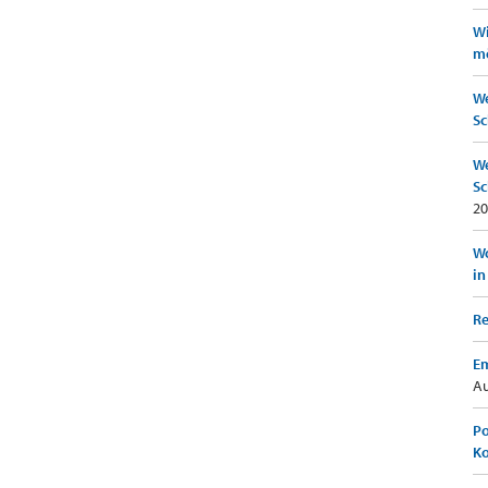
Wi
mö
We
Sc
We
Sc
20
Wo
in
Re
Em
Au
Po
K