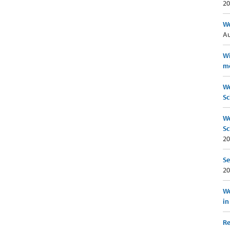
20
Wo
Au
Wi
mö
We
Sc
We
Sc
20
Se
20
Wo
in
Re