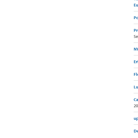
E
Po
Pr
Se
NY
Er
Fl
Lu
Ca
20
up
De