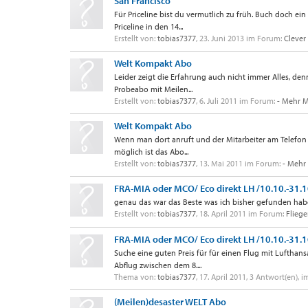
San Francisco
Für Priceline bist du vermutlich zu früh. Buch doch ei
Priceline in den 14...
Erstellt von:
tobias7377
,
23. Juni 2013
im Forum:
Clever
Welt Kompakt Abo
Leider zeigt die Erfahrung auch nicht immer Alles, den
Probeabo mit Meilen...
Erstellt von:
tobias7377
,
6. Juli 2011
im Forum:
- Mehr M
Welt Kompakt Abo
Wenn man dort anruft und der Mitarbeiter am Telefon 
möglich ist das Abo...
Erstellt von:
tobias7377
,
13. Mai 2011
im Forum:
- Mehr
FRA-MIA oder MCO/ Eco direkt LH /10.10.-31.
genau das war das Beste was ich bisher gefunden habe
Erstellt von:
tobias7377
,
18. April 2011
im Forum:
Fliege
FRA-MIA oder MCO/ Eco direkt LH /10.10.-31.
Suche eine guten Preis für für einen Flug mit Lufthan
Abflug zwischen dem 8....
Thema von:
tobias7377
,
17. April 2011
, 3 Antwort(en), 
(Meilen)desaster WELT Abo