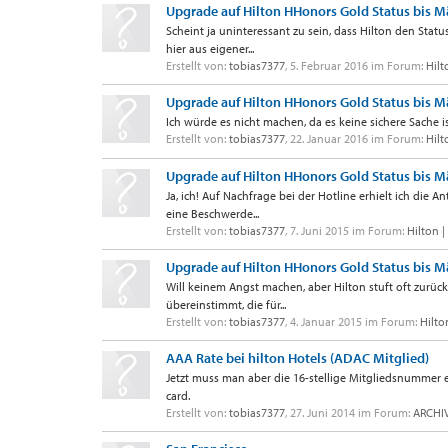
Upgrade auf Hilton HHonors Gold Status bis M
Scheint ja uninteressant zu sein, dass Hilton den Stat
hier aus eigener...
Erstellt von:
tobias7377
,
5. Februar 2016
im Forum:
Hilt
Upgrade auf Hilton HHonors Gold Status bis M
Ich würde es nicht machen, da es keine sichere Sache is
Erstellt von:
tobias7377
,
22. Januar 2016
im Forum:
Hilt
Upgrade auf Hilton HHonors Gold Status bis M
Ja, ich! Auf Nachfrage bei der Hotline erhielt ich die
eine Beschwerde...
Erstellt von:
tobias7377
,
7. Juni 2015
im Forum:
Hilton 
Upgrade auf Hilton HHonors Gold Status bis M
Will keinem Angst machen, aber Hilton stuft oft zurück
übereinstimmt, die für...
Erstellt von:
tobias7377
,
4. Januar 2015
im Forum:
Hilto
AAA Rate bei hilton Hotels (ADAC Mitglied)
Jetzt muss man aber die 16-stellige Mitgliedsnummer e
card.
Erstellt von:
tobias7377
,
27. Juni 2014
im Forum:
ARCHIV