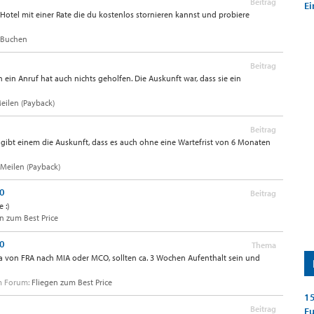
Beitrag
Ei
n Hotel mit einer Rate die du kostenlos stornieren kannst und probiere
 Buchen
Beitrag
n ein Anruf hat auch nichts geholfen. Die Auskunft war, dass sie ein
eilen (Payback)
Beitrag
gibt einem die Auskunft, dass es auch ohne eine Wartefrist von 6 Monaten
 Meilen (Payback)
10
Beitrag
 :)
n zum Best Price
10
Thema
sa von FRA nach MIA oder MCO, sollten ca. 3 Wochen Aufenthalt sein und
im Forum:
Fliegen zum Best Price
15
Beitrag
E