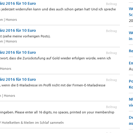
ärz 2016 für 10 Euro
Beitrag
We
us jederzeit widerrufen kann und dies auch schon getan hat! Und ich spreche
Sc
on | Honors
20
ärz 2016 für 10 Euro
Beitrag
Wo
t (siehe meine vorherigen Posts).
in
on | Honors
Re
ärz 2016 für 10 Euro
Beitrag
 Antwort, dass die Zurückstufung auf Gold wieder erfolgen würde, wenn ich
Em
| Honors
Au
ärz 2016 für 10 Euro
Beitrag
Po
, wenn die E-Mailadresse im Profil nicht mit der Firmen-E-Mailadresse
K
n | Honors
NF
vi
Beitrag
ingeben. Please enter all 16 digits, no spaces, printed on your membership
De
 Hotelketten & Meilen im Schlaf sammeln
a