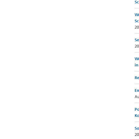
Sc
We
Sc
20
Se
20
Wo
in
Re
Em
Au
Po
K
So
20