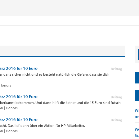
ärz 2016 für 10 Euro
Beitrag
ber ganz sicher nicht und es besteht natürlich die Gefahr, dass sie dich
 Honors
ärz 2016 für 10 Euro
Beitrag
aberkannt bekommen. Und dann hilft die keiner und die 15 Euro sind futsch
on | Honors
Wi
mö
ärz 2016 für 10 Euro
Beitrag
cht. Das lief dann über ein Aktion für HP-Mitarbeiter.
We
on | Honors
Sc