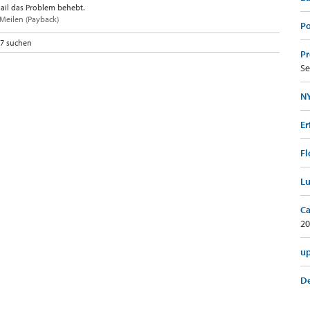
ail das Problem behebt.
Meilen (Payback)
Po
77 suchen
Pr
Se
NY
Er
Fl
Lu
Ca
20
up
De