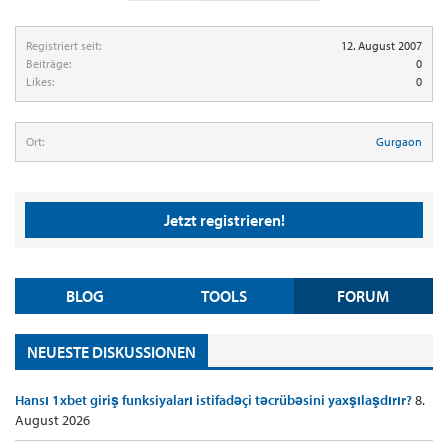
Registriert seit:
12. August 2007
Beiträge:
0
Likes:
0
Ort:
Gurgaon
Jetzt registrieren!
BLOG
TOOLS
FORUM
NEUESTE DISKUSSIONEN
Hansı 1xbet giriş funksiyaları istifadəçi təcrübəsini yaxşılaşdırır?
8.
August 2026