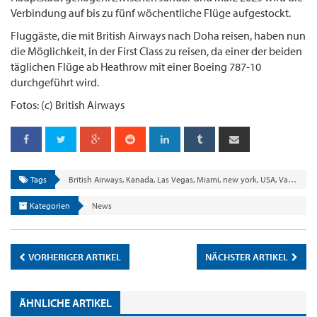
Verbindung auf bis zu fünf wöchentliche Flüge aufgestockt.
Fluggäste, die mit British Airways nach Doha reisen, haben nun
die Möglichkeit, in der First Class zu reisen, da einer der beiden
täglichen Flüge ab Heathrow mit einer Boeing 787-10
durchgeführt wird.
Fotos: (c) British Airways
Tags
British Airways
,
Kanada
,
Las Vegas
,
Miami
,
new york
,
USA
,
Vancouver
Kategorien
News
VORHERIGER ARTIKEL
NÄCHSTER ARTIKEL
ÄHNLICHE ARTIKEL