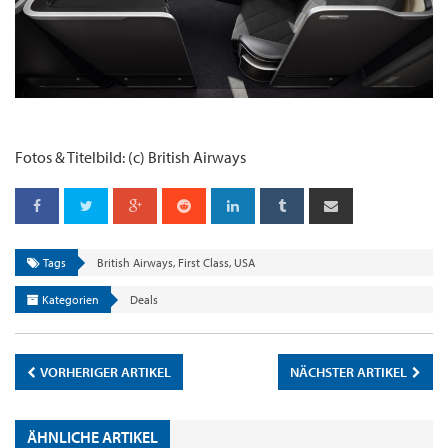
Fotos & Titelbild: (c) British Airways
Tags
British Airways
,
First Class
,
USA
Kategorien
Deals
VORHERIGER ARTIKEL
NÄCHSTER ARTIKEL
ÄHNLICHE ARTIKEL