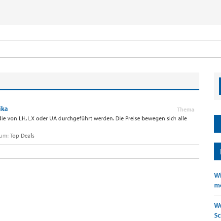
ika
Thema
die von LH, LX oder UA durchgeführt werden. Die Preise bewegen sich alle
rum:
Top Deals
Wi
mö
We
Sc