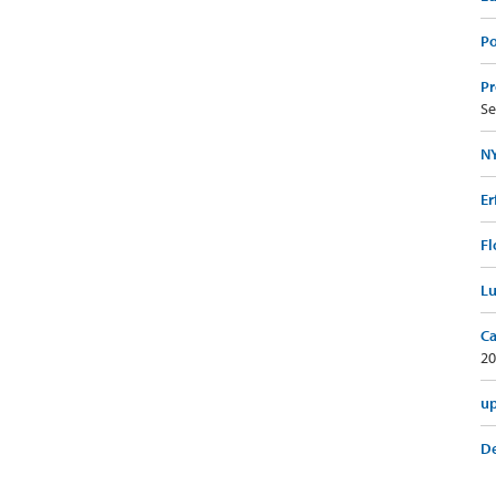
Po
Pr
Se
NY
Er
Fl
Lu
Ca
20
up
De