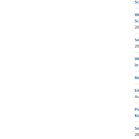
Sc
We
Sc
20
Se
20
Wo
in
Re
Em
Au
Po
K
So
20