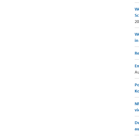
We
Sc
20
Wo
in
Re
Em
Au
Po
K
NF
vi
De
a