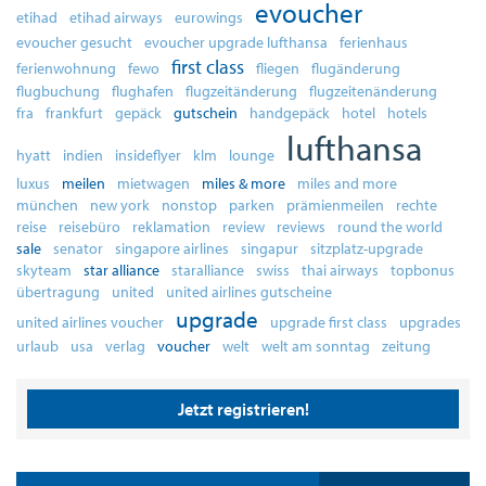
evoucher
etihad
etihad airways
eurowings
evoucher gesucht
evoucher upgrade lufthansa
ferienhaus
first class
ferienwohnung
fewo
fliegen
flugänderung
flugbuchung
flughafen
flugzeitänderung
flugzeitenänderung
fra
frankfurt
gepäck
gutschein
handgepäck
hotel
hotels
lufthansa
hyatt
indien
insideflyer
klm
lounge
luxus
meilen
mietwagen
miles & more
miles and more
münchen
new york
nonstop
parken
prämienmeilen
rechte
reise
reisebüro
reklamation
review
reviews
round the world
sale
senator
singapore airlines
singapur
sitzplatz-upgrade
skyteam
star alliance
staralliance
swiss
thai airways
topbonus
übertragung
united
united airlines gutscheine
upgrade
united airlines voucher
upgrade first class
upgrades
urlaub
usa
verlag
voucher
welt
welt am sonntag
zeitung
Jetzt registrieren!