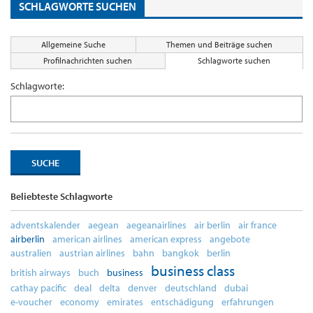
SCHLAGWORTE SUCHEN
Allgemeine Suche
Themen und Beiträge suchen
Profilnachrichten suchen
Schlagworte suchen
Schlagworte:
Beliebteste Schlagworte
adventskalender
aegean
aegeanairlines
air berlin
air france
airberlin
american airlines
american express
angebote
australien
austrian airlines
bahn
bangkok
berlin
business class
british airways
buch
business
cathay pacific
deal
delta
denver
deutschland
dubai
e-voucher
economy
emirates
entschädigung
erfahrungen