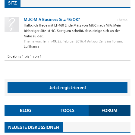
SITZ
MUC-MIA Business Sitz 4G OK?
Thema
Hallo, ich fliege mit LH460 Ende März von MUC nach MIA. Mein
bisheriger Sitz ist 4G. Seatguru scheibt, dass einige sich an der
Nähe zu der...
Thema von:
lemmi49
,
25. Februar 2016
, 4 Antwort(en), im Forum:
Lufthansa
Ergebnis 1 bis 1 von 1
Jetzt registrieren!
BLOG
TOOLS
FORUM
NEUESTE DISKUSSIONEN