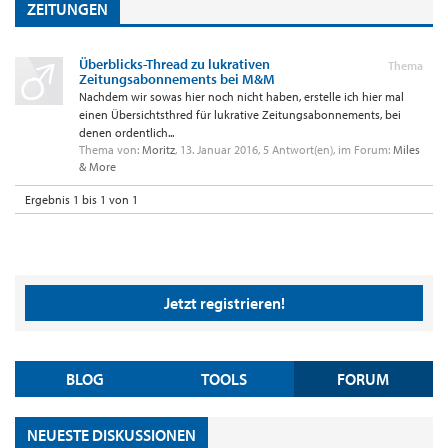
ZEITUNGEN
Überblicks-Thread zu lukrativen
Thema
Zeitungsabonnements bei M&M
Nachdem wir sowas hier noch nicht haben, erstelle ich hier mal
einen Übersichtsthred für lukrative Zeitungsabonnements, bei
denen ordentlich...
Thema von:
Moritz
,
13. Januar 2016
, 5 Antwort(en), im Forum:
Miles
& More
Ergebnis 1 bis 1 von 1
Jetzt registrieren!
BLOG
TOOLS
FORUM
NEUESTE DISKUSSIONEN