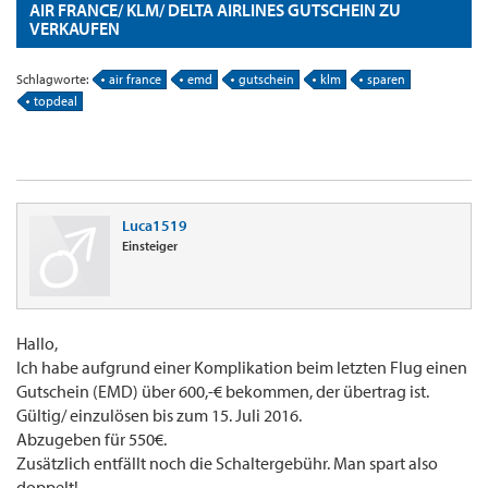
AIR FRANCE/ KLM/ DELTA AIRLINES GUTSCHEIN ZU
VERKAUFEN
Schlagworte:
air france
emd
gutschein
klm
sparen
topdeal
Luca1519
Einsteiger
Hallo,
Ich habe aufgrund einer Komplikation beim letzten Flug einen
Gutschein (EMD) über 600,-€ bekommen, der übertrag ist.
Gültig/ einzulösen bis zum 15. Juli 2016.
Abzugeben für 550€.
Zusätzlich entfällt noch die Schaltergebühr. Man spart also
doppelt!