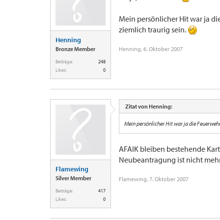
Mein persönlicher Hit war ja d
ziemlich traurig sein.
Henning
Bronze Member
Henning
,
6. Oktober 2007
Beiträge:
248
Likes:
0
Zitat von Henning:
Mein persönlicher Hit war ja die Feuerwehr
AFAIK bleiben bestehende Kart
Neubeantragung ist nicht meh
Flamewing
Silver Member
Flamewing
,
7. Oktober 2007
Beiträge:
417
Likes:
0