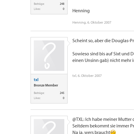
Beiträge:
248
Likes:
0
Henning
Henning
,
6. Oktober 2007
Scheint so, aber die Douglas-Pr
Sowieso sind bis auf Sixt und D
einen Unsinn gab) nicht mehr 
txl
,
6. Oktober 2007
txl
Bronze Member
Beiträge:
245
Likes:
0
@TXL: Ich habe meiner Mutter di
Seitdem bekommt sie immer Pr
Na ja, wers braucht