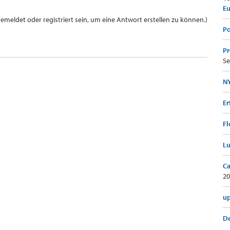
E
meldet oder registriert sein, um eine Antwort erstellen zu können.)
Po
Pr
Se
NY
Er
Fl
Lu
Ca
20
up
De