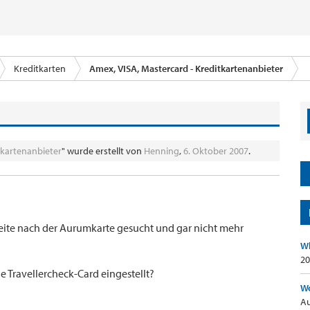
Kreditkarten
Amex, VISA, Mastercard - Kreditkartenanbieter
tkartenanbieter
" wurde erstellt von
Henning
,
6. Oktober 2007
.
eite nach der Aurumkarte gesucht und gar nicht mehr
Wh
20
 Travellercheck-Card eingestellt?
Wo
Au