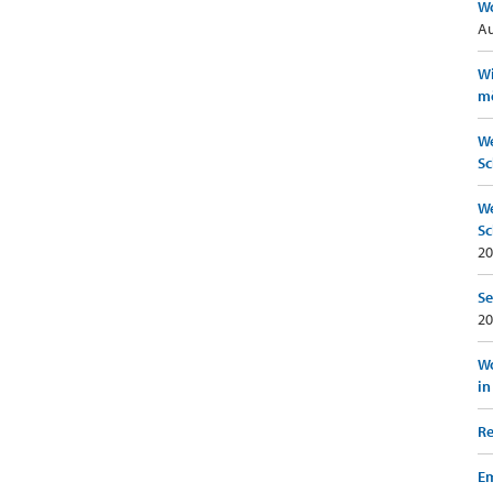
Wo
Au
Wi
mö
We
Sc
We
Sc
20
Se
20
Wo
in
Re
Em