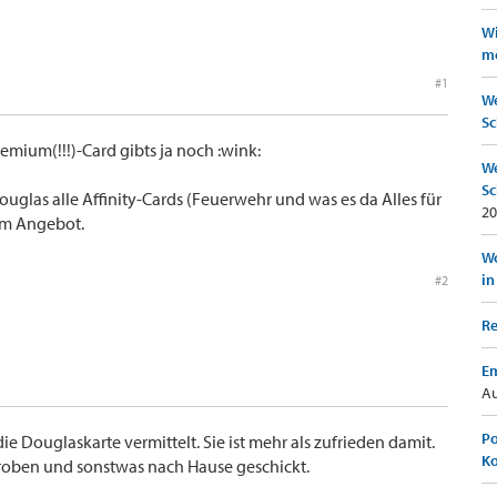
Wi
mö
#1
We
Sc
emium(!!!)-Card gibts ja noch :wink:
We
Sc
ouglas alle Affinity-Cards (Feuerwehr und was es da Alles für
20
im Angebot.
Wo
in
#2
Re
Em
Au
Po
e Douglaskarte vermittelt. Sie ist mehr als zufrieden damit.
K
oben und sonstwas nach Hause geschickt.