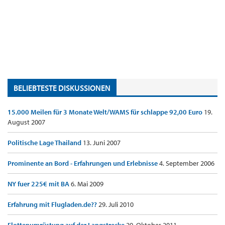
BELIEBTESTE DISKUSSIONEN
15.000 Meilen für 3 Monate Welt/WAMS für schlappe 92,00 Euro
19.
August 2007
Politische Lage Thailand
13. Juni 2007
Prominente an Bord - Erfahrungen und Erlebnisse
4. September 2006
NY fuer 225€ mit BA
6. Mai 2009
Erfahrung mit Flugladen.de??
29. Juli 2010