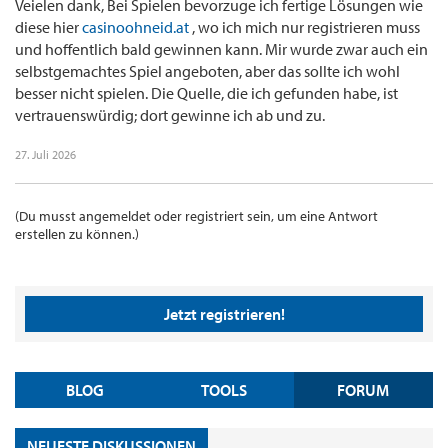
Veielen dank, Bei Spielen bevorzuge ich fertige Lösungen wie
diese hier
casinoohneid.at
, wo ich mich nur registrieren muss
und hoffentlich bald gewinnen kann. Mir wurde zwar auch ein
selbstgemachtes Spiel angeboten, aber das sollte ich wohl
besser nicht spielen. Die Quelle, die ich gefunden habe, ist
vertrauenswürdig; dort gewinne ich ab und zu.
27. Juli 2026
(Du musst angemeldet oder registriert sein, um eine Antwort
erstellen zu können.)
Jetzt registrieren!
BLOG
TOOLS
FORUM
NEUESTE DISKUSSIONEN