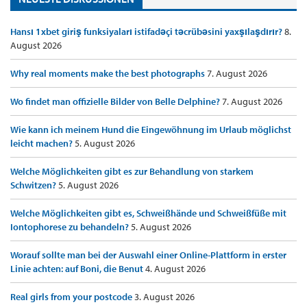
Hansı 1xbet giriş funksiyaları istifadəçi təcrübəsini yaxşılaşdırır?
8.
August 2026
Why real moments make the best photographs
7. August 2026
Wo findet man offizielle Bilder von Belle Delphine?
7. August 2026
Wie kann ich meinem Hund die Eingewöhnung im Urlaub möglichst
leicht machen?
5. August 2026
Welche Möglichkeiten gibt es zur Behandlung von starkem
Schwitzen?
5. August 2026
Welche Möglichkeiten gibt es, Schweißhände und Schweißfüße mit
Iontophorese zu behandeln?
5. August 2026
Worauf sollte man bei der Auswahl einer Online-Plattform in erster
Linie achten: auf Boni, die Benut
4. August 2026
Real girls from your postcode
3. August 2026