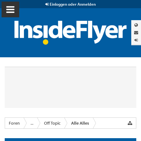
Einloggen oder Anmelden
Foren
...
Off Topic
Alle Alles