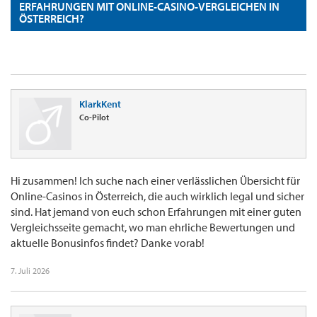
ERFAHRUNGEN MIT ONLINE-CASINO-VERGLEICHEN IN
ÖSTERREICH?
KlarkKent
Co-Pilot
Hi zusammen! Ich suche nach einer verlässlichen Übersicht für
Online-Casinos in Österreich, die auch wirklich legal und sicher
sind. Hat jemand von euch schon Erfahrungen mit einer guten
Vergleichsseite gemacht, wo man ehrliche Bewertungen und
aktuelle Bonusinfos findet? Danke vorab!
7. Juli 2026