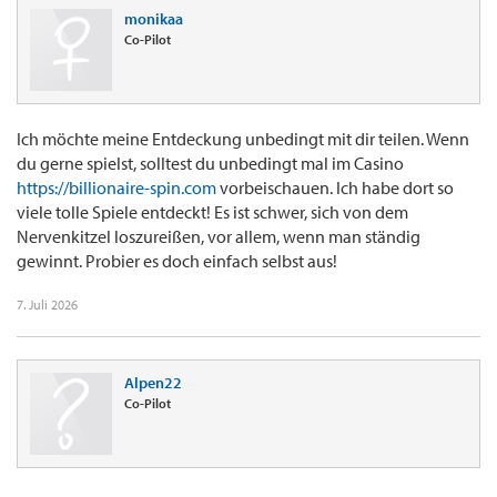
monikaa
Co-Pilot
Ich möchte meine Entdeckung unbedingt mit dir teilen. Wenn
du gerne spielst, solltest du unbedingt mal im Casino
https://billionaire-spin.com
vorbeischauen. Ich habe dort so
viele tolle Spiele entdeckt! Es ist schwer, sich von dem
Nervenkitzel loszureißen, vor allem, wenn man ständig
gewinnt. Probier es doch einfach selbst aus!
7. Juli 2026
Alpen22
Co-Pilot