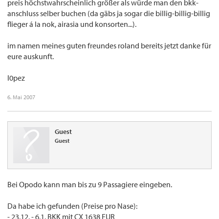
preis höchstwahrscheinlich größer als würde man den bkk-
anschluss selber buchen (da gäbs ja sogar die billig-billig-billig
flieger á la nok, airasia und konsorten...).
im namen meines guten freundes roland bereits jetzt danke für
eure auskunft.
l0pez
6. Mai 2007
Guest
Guest
Bei Opodo kann man bis zu 9 Passagiere eingeben.
Da habe ich gefunden (Preise pro Nase):
- 23.12. - 6.1. BKK mit CX 1638 EUR