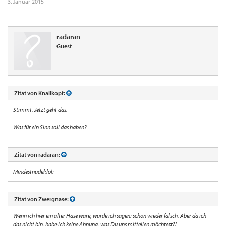
3. Januar 2015
radaran
Guest
Zitat von Knallkopf:
Stimmt. Jetzt geht das.
Was für ein Sinn soll das haben?
Zitat von radaran:
Mindestnudel:lol:
Zitat von Zwergnase:
Wenn ich hier ein alter Hase wäre, würde ich sagen: schon wieder falsch. Aber da ich
das nicht bin, habe ich keine Ahnung, was Du uns mitteilen möchtest?!