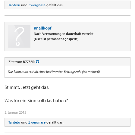
TanteJu
und
Zwergnase
gefällt das.
Knallkopf
Nach Verwarnungen dauerhaft verreist
(User ist permanent gesperrt)
Zitat von B773ER:
Das kann man erst ab einer bestimmten Beitragszahl (ich meine 6).
Stimmt. Jetzt geht das.
Was für ein Sinn soll das haben?
3. Januar 2015
TanteJu
und
Zwergnase
gefällt das.