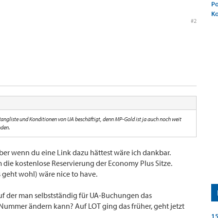
Po
K
#2
angliste und Konditionen von UA beschäftigt, denn MP-Gold ist ja auch noch weit
nden.
ber wenn du eine Link dazu hättest wäre ich dankbar.
 die kostenlose Reservierung der Economy Plus Sitze.
 geht wohl) wäre nice to have.
f der man selbstständig für UA-Buchungen das
-Nummer ändern kann? Auf LOT ging das früher, geht jetzt
15