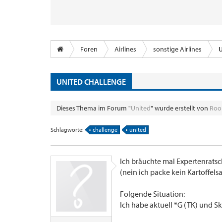
Foren
Airlines
sonstige Airlines
U
UNITED CHALLENGE
Dieses Thema im Forum "
United
" wurde erstellt von
Roo
Schlagworte:
challenge
united
Ich bräuchte mal Expertenrats
(nein ich packe kein Kartoffels
Folgende Situation:
Ich habe aktuell *G (TK) und S