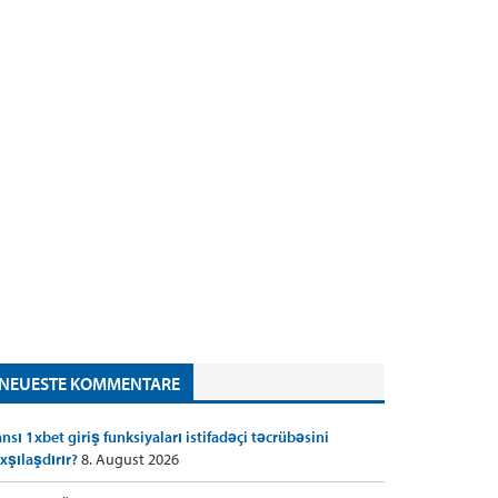
NEUESTE KOMMENTARE
nsı 1xbet giriş funksiyaları istifadəçi təcrübəsini
xşılaşdırır?
8. August 2026