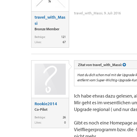
travel_with_Massi
,
9. Juli 2016
travel_with_Mas
si
Bronze Member
Beiträge:
121
Likes:
67
Zitat von travel_with_Massi:
Hast du dich schon mal mit der Upgrade-R
entfernt vom Super-Wichtig-Upgrade-Ku
Ich habe etwas dazu gelesen, a
Mir geht es im wesentlichen um
Rookie2014
Upgrade regional ( und nur das
Co-Pilot
Beiträge:
26
Gibt es noch eine Homepage au
Likes:
0
Vielfliegerprogramm bzw. die 
nicht mehr.