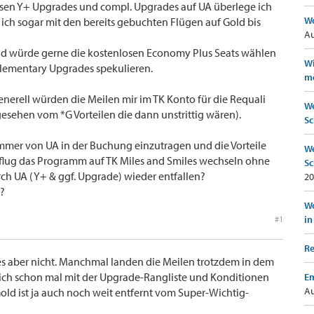
osen Y+ Upgrades und compl. Upgrades auf UA überlege ich
Wo
ich sogar mit den bereits gebuchten Flügen auf Gold bis
Au
nd würde gerne die kostenlosen Economy Plus Seats wählen
Wi
lementary Upgrades spekulieren.
mö
generell würden die Meilen mir im TK Konto für die Requali
We
esehen vom *G Vorteilen die dann unstrittig wären).
Sc
ummer von UA in der Buchung einzutragen und die Vorteile
We
lug das Programm auf TK Miles and Smiles wechseln ohne
Sc
rch UA (Y+ & ggf. Upgrade) wieder entfallen?
20
?
Wo
in
#1
Re
es aber nicht. Manchmal landen die Meilen trotzdem in dem
ich schon mal mit der Upgrade-Rangliste und Konditionen
Em
Au
ld ist ja auch noch weit entfernt vom Super-Wichtig-