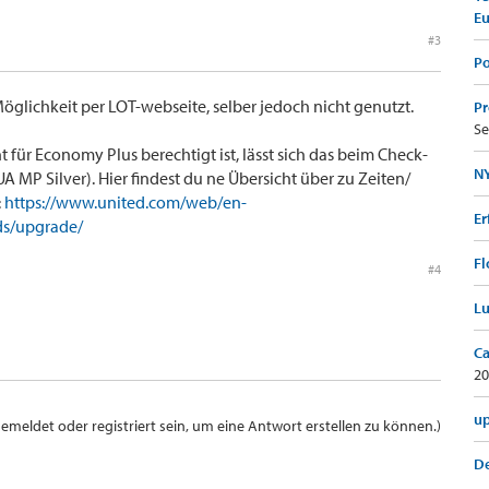
E
#3
Po
öglichkeit per LOT-webseite, selber jedoch nicht genutzt.
Pr
Se
für Economy Plus berechtigt ist, lässt sich das beim Check-
NY
A MP Silver). Hier findest du ne Übersicht über zu Zeiten/
:
https://www.united.com/web/en-
Er
ds/upgrade/
Fl
#4
Lu
Ca
20
up
meldet oder registriert sein, um eine Antwort erstellen zu können.)
De