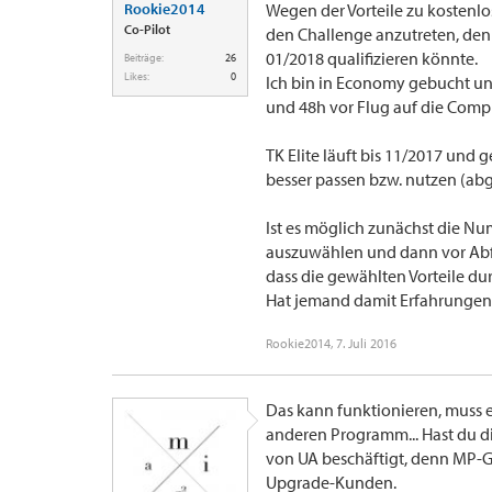
Rookie2014
Wegen der Vorteile zu kostenl
Co-Pilot
den Challenge anzutreten, den 
01/2018 qualifizieren könnte.
Beiträge:
26
Likes:
0
Ich bin in Economy gebucht u
und 48h vor Flug auf die Comp
TK Elite läuft bis 11/2017 und 
besser passen bzw. nutzen (abg
Ist es möglich zunächst die N
auszuwählen und dann vor Abf
dass die gewählten Vorteile du
Hat jemand damit Erfahrungen
Rookie2014
,
7. Juli 2016
Das kann funktionieren, muss 
anderen Programm... Hast du d
von UA beschäftigt, denn MP-Go
Upgrade-Kunden.