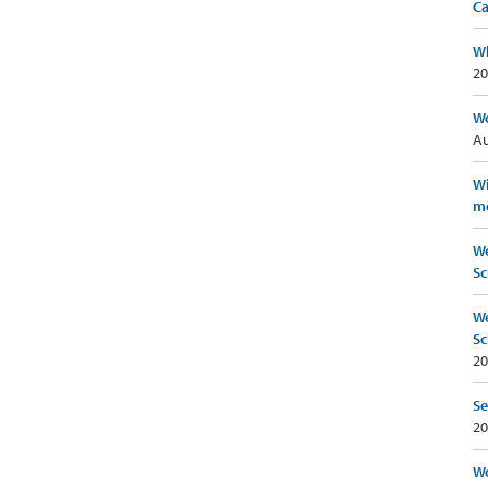
Ca
Wh
20
Wo
Au
Wi
mö
We
Sc
We
Sc
20
Se
20
Wo