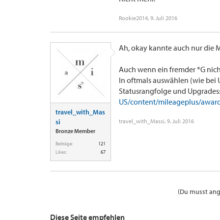
Rookie2014
,
9. Juli 2016
Ah, okay kannte auch nur die M
Auch wenn ein fremder *G nicht 
In oftmals auswählen (wie bei U
Statusrangfolge und Upgrades
US/content/mileageplus/awar
travel_with_Mas
si
travel_with_Massi
,
9. Juli 2016
Bronze Member
Beiträge:
121
Likes:
67
(Du musst ange
Diese Seite empfehlen