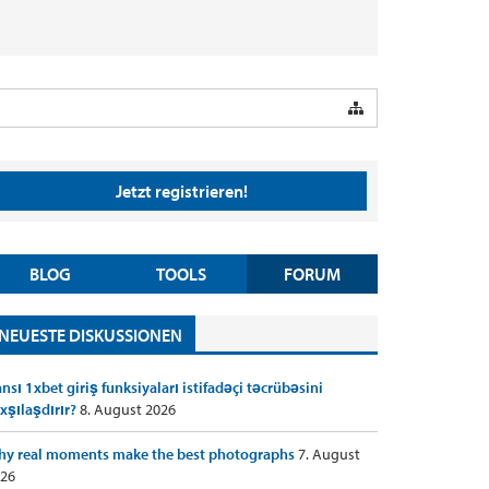
Jetzt registrieren!
BLOG
TOOLS
FORUM
NEUESTE DISKUSSIONEN
nsı 1xbet giriş funksiyaları istifadəçi təcrübəsini
xşılaşdırır?
8. August 2026
y real moments make the best photographs
7. August
26