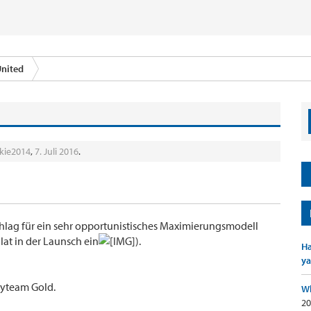
nited
kie2014
,
7. Juli 2016
.
chlag für ein sehr opportunistisches Maximierungsmodell
alat in der Launsch ein
).
Ha
ya
kyteam Gold.
Wh
20