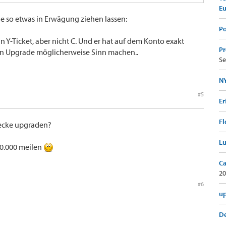
E
ie so etwas in Erwägung ziehen lassen:
Po
n Y-Ticket, aber nicht C. Und er hat auf dem Konto exakt
Pr
in Upgrade möglicherweise Sinn machen..
Se
NY
#5
Er
Fl
recke upgraden?
Lu
30.000 meilen
Ca
20
#6
up
De