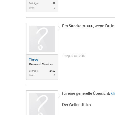
Beiträge:
32
Likes:
0
Pro Strecke 30.000, wenn Du in
Tirreg
,
3. Juli 2007
Tirreg
Diamond Member
Beiträge:
2.602
Likes:
0
für eine generelle Übersicht:
kl
Der Wellensittich