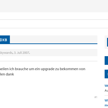
 DXB
Skywards
,
3. Juli 2007
.
 meilen ich brauche um ein upgrade zu bekommen von
elen dank
Wo
Au
#1
Wi
mö