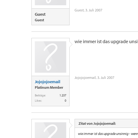
Guest
,
3. Juli 2007
Guest
Guest
wie immer ist das upgrade unsi
Jojojojoemail
,
3. Juli 2007
Jojojojoemail
Platinum Member
Beiträge:
1.237
Likes:
0
Zitat von Jojojojoemail:
wie immer ist das upgrade unsinnig - wenn