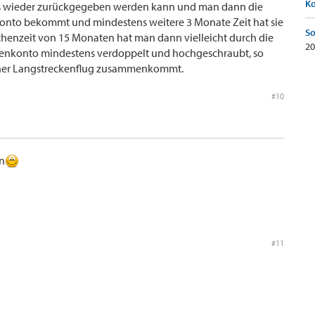
K
res wieder zurückgegeben werden kann und man dann die
Konto bekommt und mindestens weitere 3 Monate Zeit hat sie
So
chenzeit von 15 Monaten hat man dann vielleicht durch die
20
eilenkonto mindestens verdoppelt und hochgeschraubt, so
öner Langstreckenflug zusammenkommt.
#10
en
#11