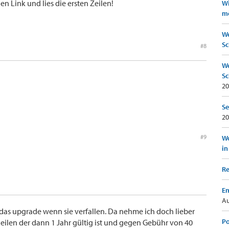
n Link und lies die ersten Zeilen!
Wi
mö
We
Sc
#8
We
Sc
20
Se
20
#9
Wo
in
Re
Em
Au
 das upgrade wenn sie verfallen. Da nehme ich doch lieber
Po
ilen der dann 1 Jahr gültig ist und gegen Gebühr von 40