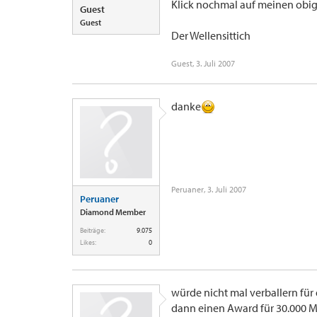
Klick nochmal auf meinen obige
Guest
Guest
Der Wellensittich
Guest
,
3. Juli 2007
danke
Peruaner
,
3. Juli 2007
Peruaner
Diamond Member
Beiträge:
9.075
Likes:
0
würde nicht mal verballern für
dann einen Award für 30.000 Me