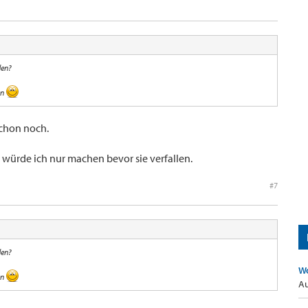
den?
en
schon noch.
 würde ich nur machen bevor sie verfallen.
#7
den?
Wo
en
Au