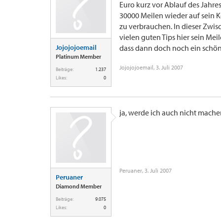
Euro kurz vor Ablauf des Jah
30000 Meilen wieder auf sein 
zu verbrauchen. In dieser Zwis
vielen guten Tips hier sein M
Jojojojoemail
dass dann doch noch ein sch
Platinum Member
Jojojojoemail
,
3. Juli 2007
Beiträge:
1.237
Likes:
0
ja, werde ich auch nicht mach
Peruaner
,
3. Juli 2007
Peruaner
Diamond Member
Beiträge:
9.075
Likes:
0