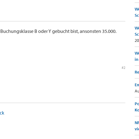
We
Sc
We
 Buchungsklasse B oder Y gebucht bist, ansonsten 35.000.
Sc
20
Wo
in
#2
Re
Em
Au
Po
K
ick
NF
vi