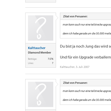
Zitat von Peruaner:
man kann auch nur eine teilstrecke upgra
denn ich habe gerade um die 30.000 meil
Du bist ja noch Jung das wird 
Kalttaucher
Diamond Member
Und für ein Upgrade verballern
Beiträge:
7.576
Likes:
7
Kalttaucher
,
3. Juli 2007
Zitat von Peruaner:
man kann auch nur eine teilstrecke upgra
denn ich habe gerade um die 30.000 meil