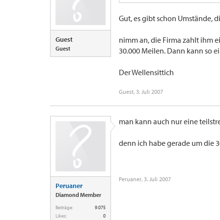
Gut, es gibt schon Umstände, d
Guest
nimm an, die Firma zahlt ihm ei
Guest
30.000 Meilen. Dann kann so e
Der Wellensittich
Guest
,
3. Juli 2007
man kann auch nur eine teilst
denn ich habe gerade um die 
Peruaner
,
3. Juli 2007
Peruaner
Diamond Member
Beiträge:
9.075
Likes:
0