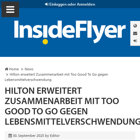
Einloggen oder Anmelden
Home
News
Hilton erweitert Zusammenarbeit mit Too Good To Go gegen
Lebensmittelverschwendung
HILTON ERWEITERT
ZUSAMMENARBEIT MIT TOO
GOOD TO GO GEGEN
LEBENSMITTELVERSCHWENDUN
30. September 2025
by
Editor