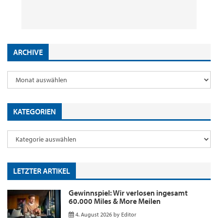
29. Juli 2026
2. Juni 2026
18. Mai 2026
9. Januar 2026
by
by
by
by
Editor
Editor
Editor
Editor
ARCHIVE
KATEGORIEN
LETZTER ARTIKEL
Gewinnspiel: Wir verlosen ingesamt
60.000 Miles & More Meilen
4. August 2026
by
Editor