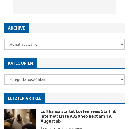
10. August 2026
8. August 2026
29. Juli 2026
2. Juni 2026
by
by
by
Editor
Editor
by
Editor
Editor
ARCHIVE
KATEGORIEN
LETZTER ARTIKEL
Lufthansa startet kostenfreies Starlink
Internet: Erste A320neo hebt am 19.
August ab
10. August 2026
by
Editor