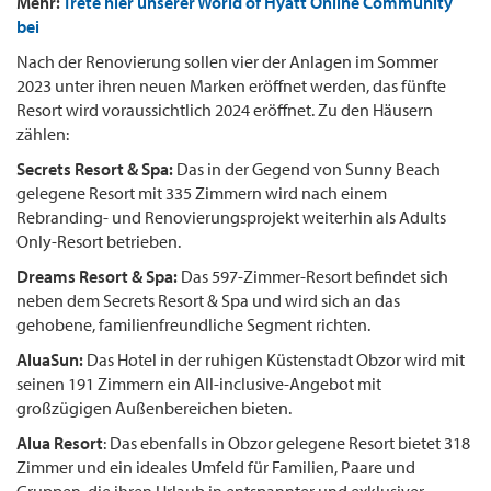
Mehr:
Trete hier unserer World of Hyatt Online Community
bei
Nach der Renovierung sollen vier der Anlagen im Sommer
2023 unter ihren neuen Marken eröffnet werden, das fünfte
Resort wird voraussichtlich 2024 eröffnet. Zu den Häusern
zählen:
Secrets Resort & Spa:
Das in der Gegend von Sunny Beach
gelegene Resort mit 335 Zimmern wird nach einem
Rebranding- und Renovierungsprojekt weiterhin als Adults
Only-Resort betrieben.
Dreams Resort & Spa:
Das 597-Zimmer-Resort befindet sich
neben dem Secrets Resort & Spa und wird sich an das
gehobene, familienfreundliche Segment richten.
AluaSun:
Das Hotel in der ruhigen Küstenstadt Obzor wird mit
seinen 191 Zimmern ein All-inclusive-Angebot mit
großzügigen Außenbereichen bieten.
Alua Resort
: Das ebenfalls in Obzor gelegene Resort bietet 318
Zimmer und ein ideales Umfeld für Familien, Paare und
Gruppen, die ihren Urlaub in entspannter und exklusiver