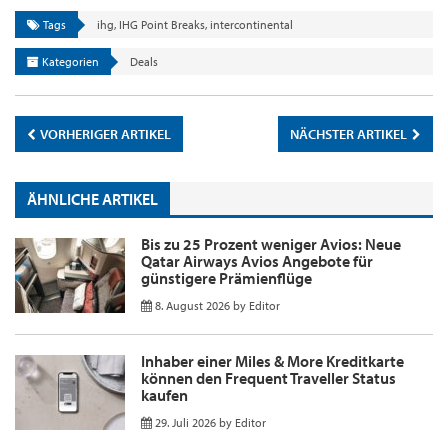
Tags
ihg
,
IHG Point Breaks
,
intercontinental
Kategorien
Deals
VORHERIGER ARTIKEL
NÄCHSTER ARTIKEL
ÄHNLICHE ARTIKEL
Bis zu 25 Prozent weniger Avios: Neue
Qatar Airways Avios Angebote für
günstigere Prämienflüge
8. August 2026
by
Editor
Inhaber einer Miles & More Kreditkarte
können den Frequent Traveller Status
kaufen
29. Juli 2026
by
Editor