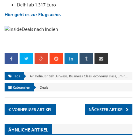
Delhi ab 1.317 Euro
Hier geht es zur Flugsuche.
Tags
Air India
,
British Airways
,
Business Class
,
economy class
,
Emirates
,
Ib
Kategorien
Deals
VORHERIGER ARTIKEL
NÄCHSTER ARTIKEL
ÄHNLICHE ARTIKEL