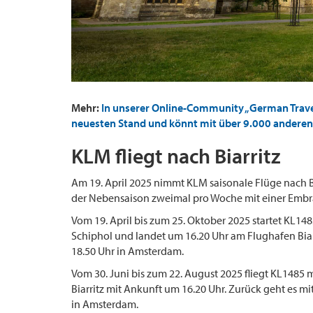
Mehr:
In unserer Online-Community „German Trave
neuesten Stand und könnt mit über 9.000 anderen 
KLM fliegt nach Biarritz
Am 19. April 2025 nimmt KLM saisonale Flüge nach Bia
der Nebensaison zweimal pro Woche mit einer Embra
Vom 19. April bis zum 25. Oktober 2025 startet KL1
Schiphol und landet um 16.20 Uhr am Flughafen Biarr
18.50 Uhr in Amsterdam.
Vom 30. Juni bis zum 22. August 2025 fliegt KL1485
Biarritz mit Ankunft um 16.20 Uhr. Zurück geht es m
in Amsterdam.