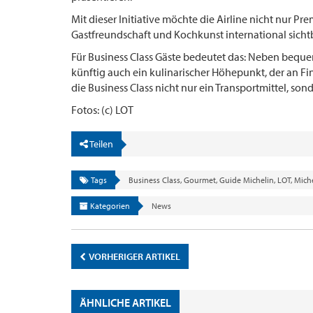
Mit dieser Initiative möchte die Airline nicht nur 
Gastfreundschaft und Kochkunst international sich
Für Business Class Gäste bedeutet das: Neben bequem
künftig auch ein kulinarischer Höhepunkt, der an Fin
die Business Class nicht nur ein Transportmittel, sond
Fotos: (c) LOT
Teilen
Tags
Business Class
,
Gourmet
,
Guide Michelin
,
LOT
,
Mich
Kategorien
News
VORHERIGER ARTIKEL
ÄHNLICHE ARTIKEL