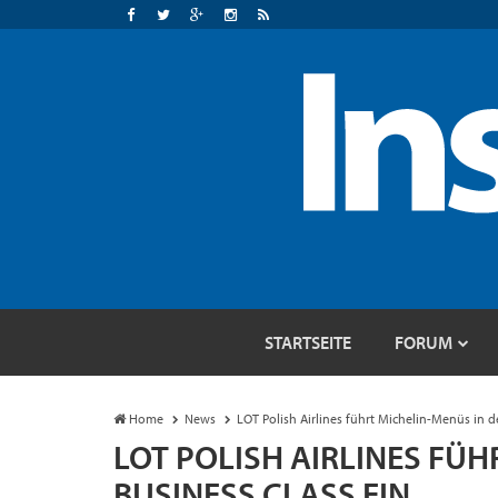
STARTSEITE
FORUM
Home
News
LOT Polish Airlines führt Michelin-Menüs in d
LOT POLISH AIRLINES FÜH
BUSINESS CLASS EIN