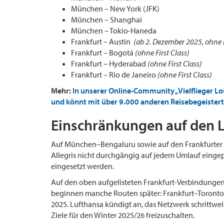
München – New York (JFK)
München – Shanghai
München – Tokio-Haneda
Frankfurt – Austin
(ab 2. Dezember 2025, ohne F
Frankfurt – Bogotá
(ohne First Class)
Frankfurt – Hyderabad
(ohne First Class)
Frankfurt – Rio de Janeiro
(ohne First Class)
Mehr:
In unserer Online-Community „Vielflieger L
und könnt mit über 9.000 anderen Reisebegeistert
Einschränkungen auf den L
Auf München–Bengaluru sowie auf den Frankfurter S
Allegris nicht durchgängig auf jedem Umlauf eingep
eingesetzt werden.
Auf den oben aufgelisteten Frankfurt-Verbindungen 
beginnen manche Routen später: Frankfurt–Toronto 
2025. Lufthansa kündigt an, das Netzwerk schrittw
Ziele für den Winter 2025/26 freizuschalten.