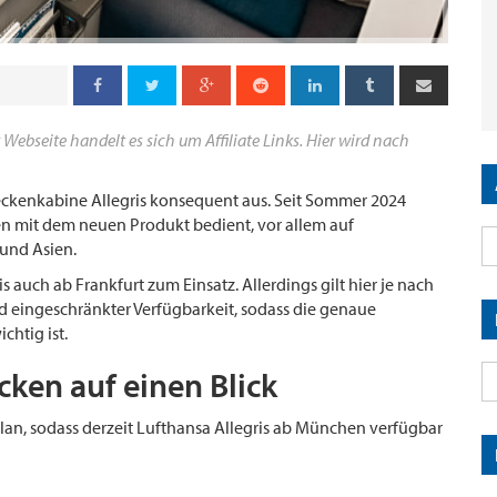
 Webseite handelt es sich um Affiliate Links. Hier wird nach
eckenkabine Allegris konsequent aus. Seit Sommer 2024
 mit dem neuen Produkt bedient, vor allem auf
und Asien.
s auch ab Frankfurt zum Einsatz. Allerdings gilt hier je nach
d eingeschränkter Verfügbarkeit, sodass die genaue
htig ist.
cken auf einen Blick
lan, sodass derzeit Lufthansa Allegris ab München verfügbar