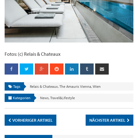
Fotos: (c) Relais & Chateaux
Tags
Relais & Chateaux
,
The Amauris Vienna
,
Wien
Kategorien
News
,
Travel&Lifestyle
VORHERIGER ARTIKEL
NÄCHSTER ARTIKEL