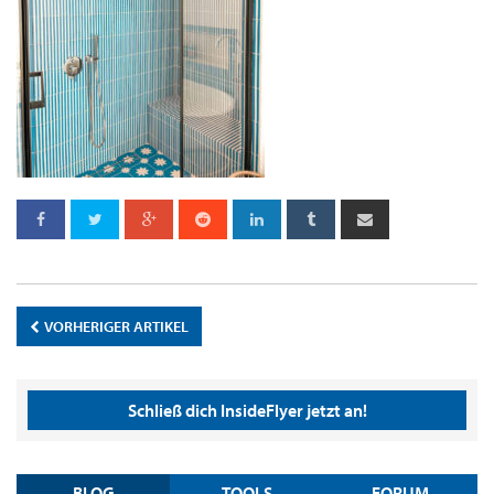
VORHERIGER ARTIKEL
Schließ dich InsideFlyer jetzt an!
BLOG
TOOLS
FORUM