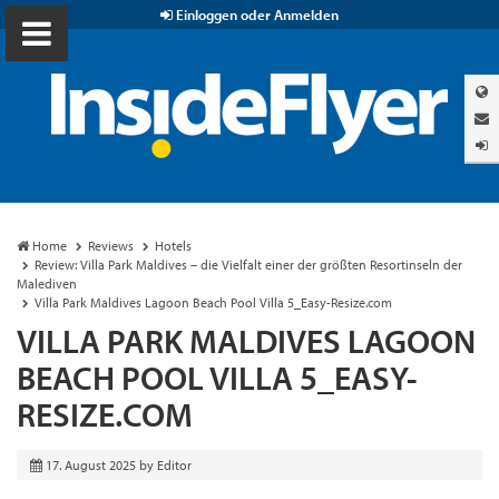
Einloggen oder Anmelden
Home
Reviews
Hotels
Review: Villa Park Maldives – die Vielfalt einer der größten Resortinseln der
Malediven
Villa Park Maldives Lagoon Beach Pool Villa 5_Easy-Resize.com
VILLA PARK MALDIVES LAGOON
BEACH POOL VILLA 5_EASY-
RESIZE.COM
17. August 2025
by
Editor