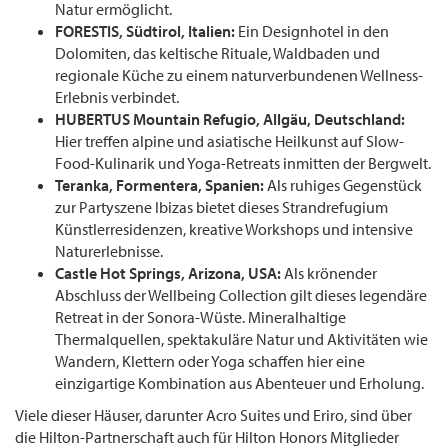
Natur ermöglicht.
FORESTIS, Südtirol, Italien:
Ein Designhotel in den
Dolomiten, das keltische Rituale, Waldbaden und
regionale Küche zu einem naturverbundenen Wellness-
Erlebnis verbindet.
HUBERTUS Mountain Refugio, Allgäu, Deutschland:
Hier treffen alpine und asiatische Heilkunst auf Slow-
Food-Kulinarik und Yoga-Retreats inmitten der Bergwelt.
Teranka, Formentera, Spanien:
Als ruhiges Gegenstück
zur Partyszene Ibizas bietet dieses Strandrefugium
Künstlerresidenzen, kreative Workshops und intensive
Naturerlebnisse.
Castle Hot Springs, Arizona, USA:
Als krönender
Abschluss der Wellbeing Collection gilt dieses legendäre
Retreat in der Sonora-Wüste. Mineralhaltige
Thermalquellen, spektakuläre Natur und Aktivitäten wie
Wandern, Klettern oder Yoga schaffen hier eine
einzigartige Kombination aus Abenteuer und Erholung.
Viele dieser Häuser, darunter Acro Suites und Eriro, sind über
die Hilton-Partnerschaft auch für Hilton Honors Mitglieder