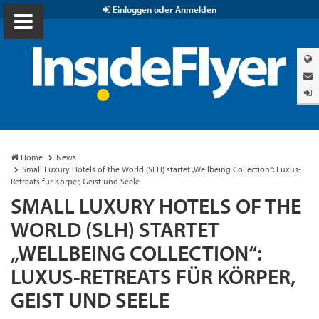
Einloggen oder Anmelden
Home
News
Small Luxury Hotels of the World (SLH) startet „Wellbeing Collection“: Luxus-
Retreats für Körper, Geist und Seele
SMALL LUXURY HOTELS OF THE
WORLD (SLH) STARTET
„WELLBEING COLLECTION“:
LUXUS-RETREATS FÜR KÖRPER,
GEIST UND SEELE