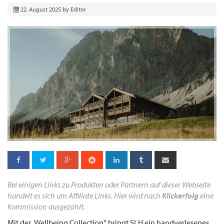
22. August 2025
by
Editor
Bei einigen Links zu Produkten oder Partnern auf dieser Webseite
handelt es sich um Affiliate Links. Hier wird nach
Klickerfolg
eine
Kommission ausgezahlt.
Mit der „Wellbeing Collection“ bringt SLH ein handverlesenes