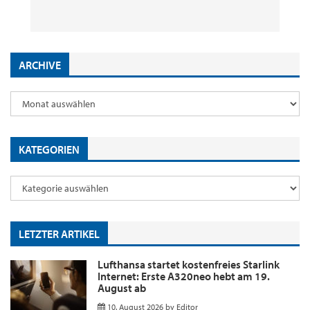
10. August 2026
8. August 2026
29. Juli 2026
2. Juni 2026
by
by
by
Editor
Editor
by
Editor
Editor
ARCHIVE
KATEGORIEN
LETZTER ARTIKEL
Lufthansa startet kostenfreies Starlink
Internet: Erste A320neo hebt am 19.
August ab
10. August 2026
by
Editor